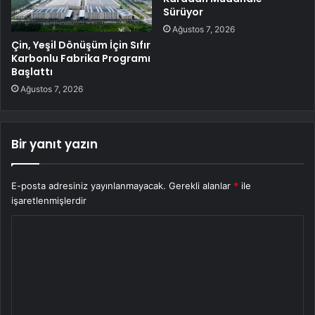
Sürüyor
Ağustos 7, 2026
Çin, Yeşil Dönüşüm İçin Sıfır
Karbonlu Fabrika Programı
Başlattı
Ağustos 7, 2026
Bir yanıt yazın
E-posta adresiniz yayınlanmayacak.
Gerekli alanlar
*
ile
işaretlenmişlerdir
Y
o
r
u
m