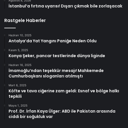
Ağustos 8, 2026
İstanbul’a fırtına uyarısı! Dışarı çıkmak bile zorlaşacak
Rastgele Haberler
Haziran 10, 2025
Antalya’da Yat Yangını Paniğe Neden Oldu
Kasım 5, 2025
Konya Şeker, pancar testlerinde dünya liginde
Haziran 16, 2025
İmamoğlu’ndan teşekkür mesajı! Mahkemede
Cumhurbaşkanı sloganları atılmıştı
Mart 6, 2025
Köfte ve tava ciğerine zam geldi: Esnaf ve bölge halkı
tepkili
Mayıs 1, 2025
Prof. Dr. İrfan Kaya Ülger: ABD ile Pakistan arasında
ciddi bir soğukluk var