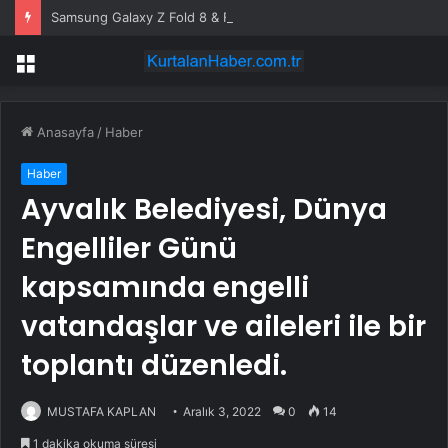
Samsung Galaxy Z Fold 8 & Flip 8 rekora koşuyor: Ön sipariş rakamları açıklandı
Menü
Anasayfa
/
Haber
Haber
Ayvalık Belediyesi, Dünya
Engelliler Günü
kapsamında engelli
vatandaşlar ve aileleri ile bir
toplantı düzenledi.
MUSTAFA KAPLAN
Aralık 3, 2022
0
14
1 dakika okuma süresi