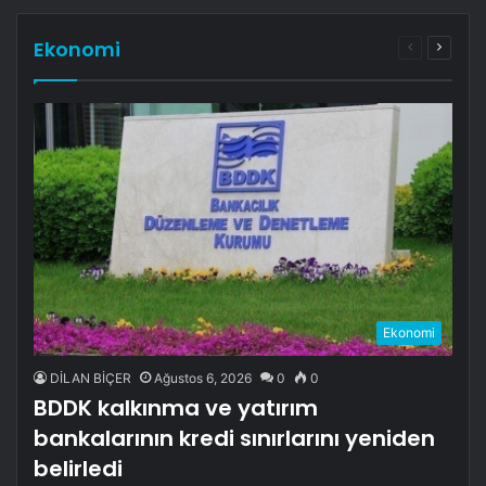
Ekonomi
Önceki
Sonrak
sayfa
sayfa
Ekonomi
DİLAN BİÇER
Ağustos 6, 2026
0
0
BDDK kalkınma ve yatırım
bankalarının kredi sınırlarını yeniden
belirledi