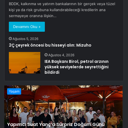
BDDK, kalkınma ve yatırım bankalarının bir gerçek veya tüzel
kişi ya da risk grubuna kullandırabileceği kredilerin ana
sermayeye oranına ilişkin…
Devamını Oku »
Ağustos 5, 2026
2Ç çeyrek öncesi bu hisseyi alın: Mizuho
Ağustos 4, 2026
IEA Başkanı Birol, petrol arzının
yüksek seviyelerde seyrettiğini
bildirdi
Yaşam
Yapımcı Suat Yanç’a Sürpriz Doğum Günü