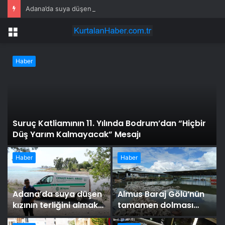
Adana’da suya düşen kızının terliğini almak için baraj gölüne giren kişi boğuldu
Menü
Haber
Suruç Katliamının 11. Yılında Bodrum’dan “Hiçbir
Düş Yarım Kalmayacak” Mesajı
Haber
Haber
Adana’da suya düşen
Almus Baraj Gölü’nün
kızının terliğini almak
tamamen dolması
için baraj gölüne giren
nedeniyle bazı