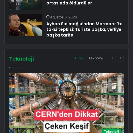
ortasında öldürdüler
Ağustos 6, 2026
Ayhan Sicimoğlu’ndan Marmaris’te
taksi tepkisi: Turiste başka, yerliye
başka tarife
Teknoloji
Önceki
Sonrak
Tümü
Teknoloji
sayfa
sayfa
Teknoloji