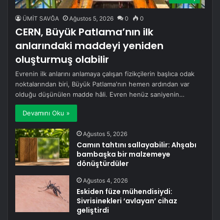
ÜMİT SAVĞA
Ağustos 5, 2026
0
0
CERN, Büyük Patlama’nın ilk
anlarındaki maddeyi yeniden
oluşturmuş olabilir
Evrenin ilk anlarını anlamaya çalışan fizikçilerin başlıca odak
noktalarından biri, Büyük Patlama'nın hemen ardından var
olduğu düşünülen madde hâli. Evren henüz saniyenin…
Devamını Oku »
Ağustos 5, 2026
Camın tahtını sallayabilir: Ahşabı
bambaşka bir malzemeye
dönüştürdüler
Ağustos 4, 2026
Eskiden füze mühendisiydi:
Sivrisinekleri ‘avlayan’ cihaz
geliştirdi