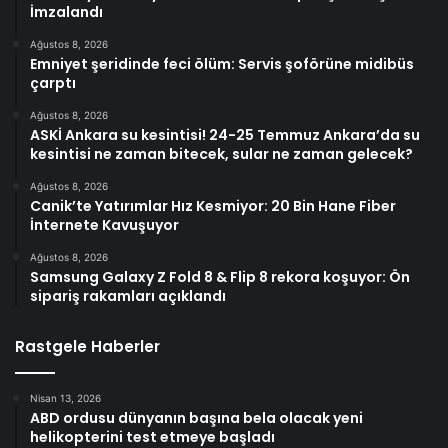
İmzalandı
Ağustos 8, 2026
Emniyet şeridinde feci ölüm: Servis şoförüne midibüs
çarptı
Ağustos 8, 2026
ASKİ Ankara su kesintisi! 24-25 Temmuz Ankara’da su
kesintisi ne zaman bitecek, sular ne zaman gelecek?
Ağustos 8, 2026
Canik’te Yatırımlar Hız Kesmiyor: 20 Bin Hane Fiber
İnternete Kavuşuyor
Ağustos 8, 2026
Samsung Galaxy Z Fold 8 & Flip 8 rekora koşuyor: Ön
sipariş rakamları açıklandı
Rastgele Haberler
Nisan 13, 2026
ABD ordusu dünyanın başına bela olacak yeni
helikopterini test etmeye başladı