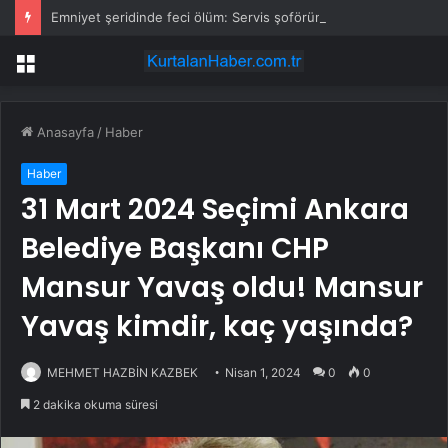
Emniyet şeridinde feci ölüm: Servis şoförüne midibüs çarptı
Menü
Anasayfa
/
Haber
Haber
31 Mart 2024 Seçimi Ankara
Belediye Başkanı CHP
Mansur Yavaş oldu! Mansur
Yavaş kimdir, kaç yaşında?
MEHMET HAZBİN KAZBEK
Nisan 1, 2024
0
0
2 dakika okuma süresi