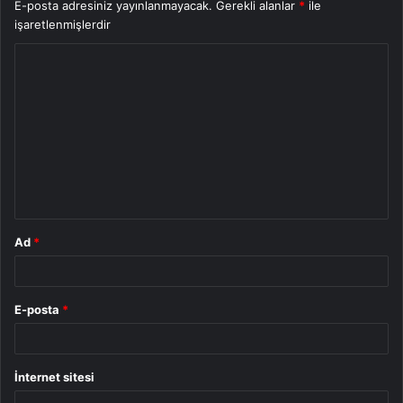
E-posta adresiniz yayınlanmayacak.
Gerekli alanlar
*
ile
işaretlenmişlerdir
Y
o
r
u
m
*
Ad
*
E-posta
*
İnternet sitesi