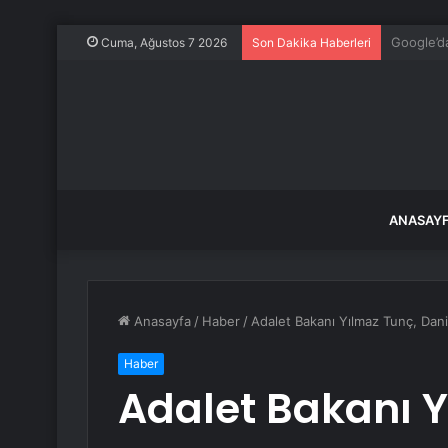
332 paşa 
Cuma, Ağustos 7 2026
Son Dakika Haberleri
ANASAY
Anasayfa
/
Haber
/
Adalet Bakanı Yılmaz Tunç, Danim
Haber
Adalet Bakanı Y