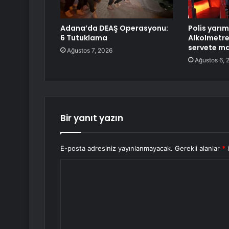
Adana’da DEAŞ Operasyonu:
Polis yarım
6 Tutuklama
Alkolmetr
servete ma
Ağustos 7, 2026
Ağustos 6, 
Bir yanıt yazın
E-posta adresiniz yayınlanmayacak.
Gerekli alanlar
*
i
Y
o
r
u
m