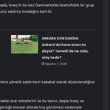
ada, İsveç’in bu kez Danimarka’da İslamofobik bir grup
nç saldırıyı kınadığını belirtti.
ANKARA SON DAKİKA:
Ankara’da hava aracı mı
düştü? Temelli’de ne oldu,
olay nedir?
Ağustos 7, 2026
ere yönelik saldırıların kabahat olarak düzenlendiğine
amakta ısrar etmelerini ve bu tavrın, başta İsveç ve
gürlüğü kisvesi altında hoş görülmesi nedeniyle