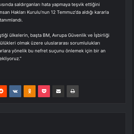
şısında saldırganları hata yapmaya teşvik ettiğini
 İnsan Hakları Kurulu’nun 12 Temmuz’da aldığı kararla
 tanımlandı.
tiği ülkelerin, başta BM, Avrupa Güvenlik ve İşbirliği
lükleri olmak üzere uluslararası sorumlulukları
arlara yönelik bu nefret suçunu önlemek için bir an
ekliyoruz.”
erest
Reddit
VKontakte
Odnoklassniki
Pocket
E-Posta ile paylaş
Yazdır