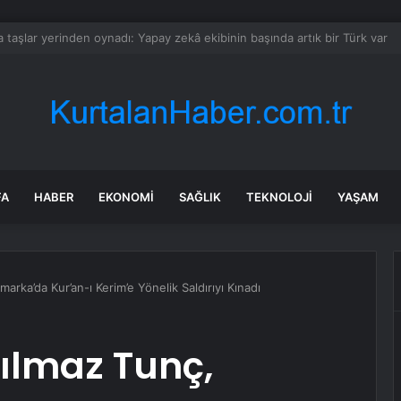
YAŞ’ı bekliyor
FA
HABER
EKONOMI
SAĞLIK
TEKNOLOJI
YAŞAM
arka’da Kur’an-ı Kerim’e Yönelik Saldırıyı Kınadı
ılmaz Tunç,