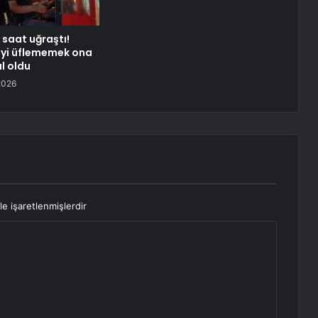
 saat uğraştı!
eyi üflememek ona
l oldu
2026
le işaretlenmişlerdir