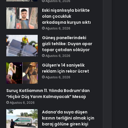
Ağustos 6, 2026
Eski nişanlısıyla birlikte
olan çocukluk
arkadaşına kurşun sıktı
Ağustos 6, 2026
Güneş panellerindeki
gizli tehlike: Duyan apar
topar çatıdan söküyor
Ağustos 6, 2026
Gülşen’e 14 saniyelik
reklam için rekor ücret
Ağustos 6, 2026
Suruç Katliamının 11. Yılında Bodrum’dan
“Hiçbir Düş Yarım Kalmayacak” Mesajı
Ağustos 6, 2026
Adana’da suya düşen
kızının terliğini almak için
baraj gölüne giren kişi