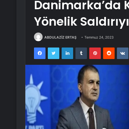
Danimarka’da K
Yönelik Saldırıy
ABDULAZİZ ERTAŞ
Temmuz 24, 2023
Facebook
Twitter
LinkedIn
Tumblr
Pinterest
Reddit