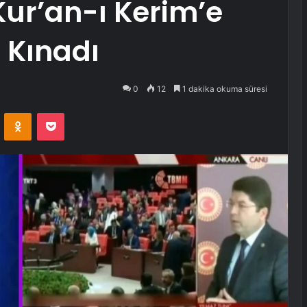
ur’an-ı Kerim’e
ı Kınadı
0
12
1 dakika okuma süresi
VKontakte
Odnoklassniki
Pocket