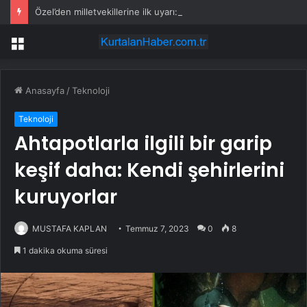
Özel’den milletvekillerine ilk uyarı: “Esprisini bile yapmayacaksınız”
Menü
Anasayfa
/
Teknoloji
Teknoloji
Ahtapotlarla ilgili bir garip
keşif daha: Kendi şehirlerini
kuruyorlar
MUSTAFA KAPLAN
Temmuz 7, 2023
0
8
1 dakika okuma süresi