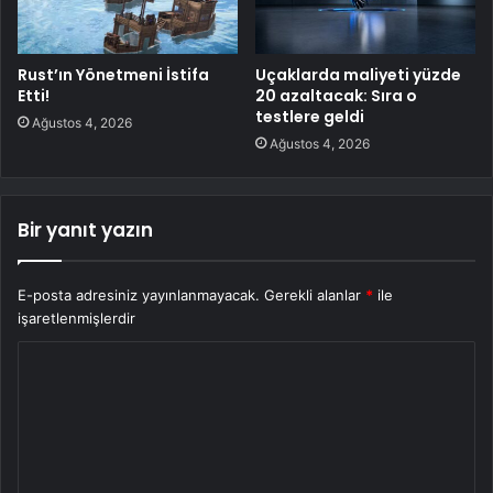
Rust’ın Yönetmeni İstifa
Uçaklarda maliyeti yüzde
Etti!
20 azaltacak: Sıra o
testlere geldi
Ağustos 4, 2026
Ağustos 4, 2026
Bir yanıt yazın
E-posta adresiniz yayınlanmayacak.
Gerekli alanlar
*
ile
işaretlenmişlerdir
Y
o
r
u
m