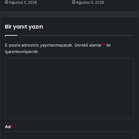
Ağustos 5, 2026
Ağustos 5, 2026
Bir yanıt yazın
E-posta adresiniz yayınlanmayacak.
Gerekli alanlar
*
ile
işaretlenmişlerdir
Y
o
r
u
m
*
Ad
*