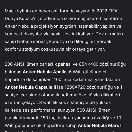
Maç keyfinin en heyecanlı formda yaşandığı 2022 FIFA
Dünya Kupası’nı, stadyumda izliyormuş üzere hissettiren
Anker Nebula projeksiyon aygıtları, taşınabilir yapıları ve
kompakt dizaynlarıyla seyir zevkini katlıyor. Dev ekranlara
sahip Nebula sersisi, konut ya da dilediğiniz yerdeki
konforu stadyum coşkusuyla bir ortaya getiriyor.
200 ANSI lümen parlaklık pahası ve 854×480 çözünürlüğü
bulunan
Anker Nebula Apollo
, 6 Watt gücünde bir
hoparlöre de sahipken, 100 inçe kadar imaj yansıtabilen
Anker Nebula Capsule II
ise 1280×720 çözünürlüğü ve 1
saniye içerisinde otomatik netleme özelliğiyle dikkatleri
üzerine çekiyor. 8 watt’lık ses sistemiyle de yüksek
kalitede ses performansı sunuyor. 500 ANSI lümen
parlaklık kıymeti, 150 inçlik ekran yansıtma özelliği ve 10
Watt gücündeki iki hoparlöre sahip
Anker Nebula Mars II