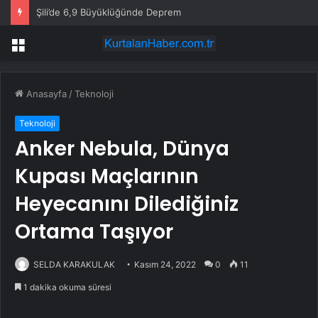
Şili’de 6,9 Büyüklüğünde Deprem
Menü
Anasayfa
/
Teknoloji
Teknoloji
Anker Nebula, Dünya
Kupası Maçlarının
Heyecanını Dilediğiniz
Ortama Taşıyor
SELDA KARAKULAK
Kasım 24, 2022
0
11
1 dakika okuma süresi