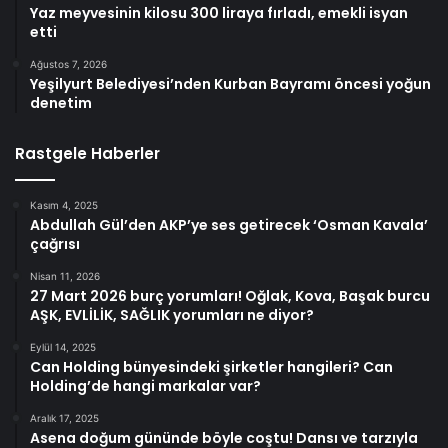
Yaz meyvesinin kilosu 300 liraya fırladı, emekli isyan
etti
Ağustos 7, 2026
Yeşilyurt Belediyesi’nden Kurban Bayramı öncesi yoğun
denetim
Rastgele Haberler
Kasım 4, 2025
Abdullah Gül’den AKP’ye ses getirecek ‘Osman Kavala’
çağrısı
Nisan 11, 2026
27 Mart 2026 burç yorumları! Oğlak, Kova, Başak burcu
AŞK, EVLİLİK, SAĞLIK yorumları ne diyor?
Eylül 14, 2025
Can Holding bünyesindeki şirketler hangileri? Can
Holding’de hangi markalar var?
Aralık 17, 2025
Asena doğum gününde böyle coştu! Dansı ve tarzıyla