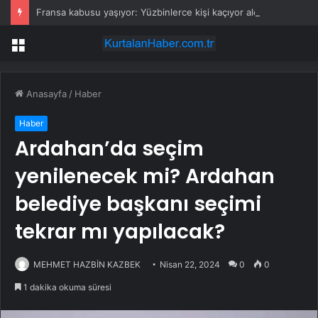
Fransa kabusu yaşıyor: Yüzbinlerce kişi kaçıyor alevler kovalıyor
Menü
Anasayfa
/
Haber
Haber
Ardahan’da seçim
yenilenecek mi? Ardahan
belediye başkanı seçimi
tekrar mı yapılacak?
MEHMET HAZBİN KAZBEK
Nisan 22, 2024
0
0
1 dakika okuma süresi