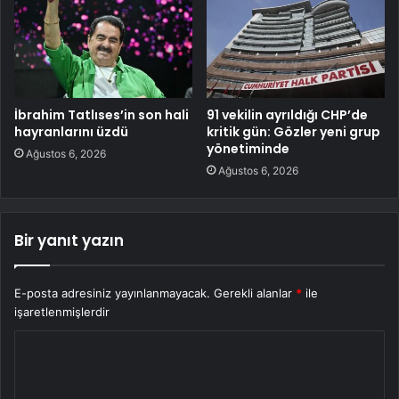
İbrahim Tatlıses’in son hali
91 vekilin ayrıldığı CHP’de
hayranlarını üzdü
kritik gün: Gözler yeni grup
yönetiminde
Ağustos 6, 2026
Ağustos 6, 2026
Bir yanıt yazın
E-posta adresiniz yayınlanmayacak.
Gerekli alanlar
*
ile
işaretlenmişlerdir
Y
o
r