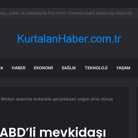
milletvekillerine ilk uyarı: “Esprisini bile yapmayacaksınız”
FA
HABER
EKONOMI
SAĞLIK
TEKNOLOJI
YAŞAM
ı Blinken arasında Ankara’da gerçekleşen soğuk zirve dünya
 ABD’li mevkidaşı