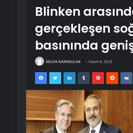
Blinken arasın
gerçekleşen so
basınında geniş
SELDA KARAKULAK
Kasım 6, 2023
Facebook
Twitter
LinkedIn
Tumblr
Pinterest
Reddit