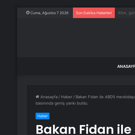
Özel’den 
Cuma, Ağustos 7 2026
Son Dakika Haberleri
ANASAY
Anasayfa
/
Haber
/
Bakan Fidan ile ABD’li mevkidaş
basınında geniş yankı buldu.
Haber
Bakan Fidan ile