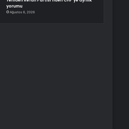
Yeniden Refah Partisi’nden CHP’ye ayrılık
yorumu
Ağustos 6, 2026