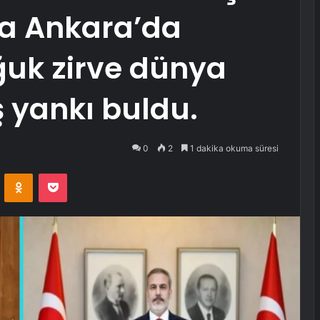
da Ankara’da
ğuk zirve dünya
 yankı buldu.
0
2
1 dakika okuma süresi
VKontakte
Odnoklassniki
Pocket