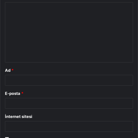
Y
o
r
u
m
*
Ad
*
E-posta
*
İnternet sitesi