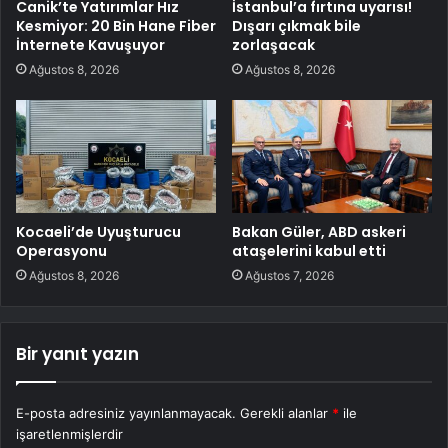
Canik’te Yatırımlar Hız
İstanbul’a fırtına uyarısı!
Kesmiyor: 20 Bin Hane Fiber
Dışarı çıkmak bile
İnternete Kavuşuyor
zorlaşacak
Ağustos 8, 2026
Ağustos 8, 2026
Kocaeli’de Uyuşturucu
Bakan Güler, ABD askeri
Operasyonu
ataşelerini kabul etti
Ağustos 8, 2026
Ağustos 7, 2026
Bir yanıt yazın
E-posta adresiniz yayınlanmayacak.
Gerekli alanlar
*
ile
işaretlenmişlerdir