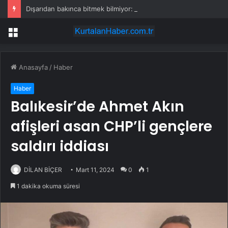
Dışarıdan bakınca bitmek bilmiyor: 2 kilometrelik bina otele dönüşüyor
Menü
Anasayfa
/
Haber
Haber
Balıkesir’de Ahmet Akın
afişleri asan CHP’li gençlere
saldırı iddiası
DİLAN BİÇER
Mart 11, 2024
0
1
1 dakika okuma süresi