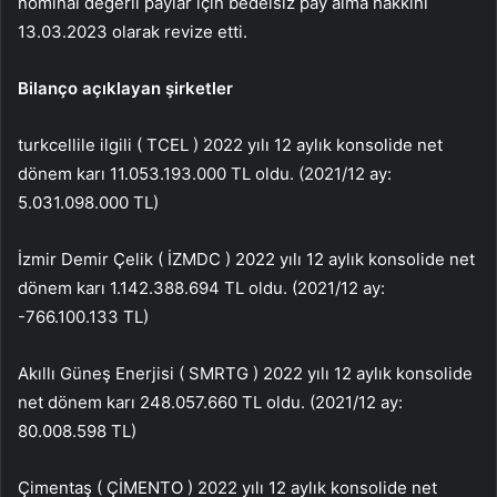
nominal değerli paylar için bedelsiz pay alma hakkını
13.03.2023 olarak revize etti.
Bilanço açıklayan şirketler
turkcell
ile ilgili (
TCEL
) 2022 yılı 12 aylık konsolide net
dönem karı 11.053.193.000 TL oldu. (2021/12 ay:
5.031.098.000 TL)
İzmir Demir Çelik (
İZMDC
) 2022 yılı 12 aylık konsolide net
dönem karı 1.142.388.694 TL oldu. (2021/12 ay:
-766.100.133 TL)
Akıllı Güneş Enerjisi (
SMRTG
) 2022 yılı 12 aylık konsolide
net dönem karı 248.057.660 TL oldu. (2021/12 ay:
80.008.598 TL)
Çimentaş (
ÇİMENTO
) 2022 yılı 12 aylık konsolide net