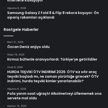
İnternete Kavuşuyor
Ağustos 8, 2026
Samsung Galaxy Z Fold 8 & Flip 8 rekora koşuyor: Ön
sipariş rakamları açıklandı
Rastgele Haberler
Mart 21, 2025
Özcan Deniz anjiyo oldu
Nisan 19, 2025
Kırmızı bültenle aranıyorlardı: Türkiye’ye getirildiler
Ocak 9, 2026
HURDA TEŞVİKİ ÖTV İNDİRİMİ 2026: ÖTV’siz sıfır araç
teşviki başladı mı, ne zaman yürürlüğe girecek? ÖTV
indirimi, hurda teşviki kimler yararlanabilir?
Ağustos 6, 2026
Polis yarım saat uğraştı! Alkolmetreyi üflememek ona
servete mal oldu
Haziran 15, 2025