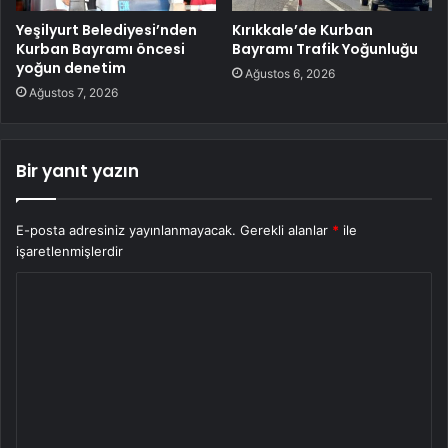
Yeşilyurt Belediyesi’nden
Kırıkkale’de Kurban
Kurban Bayramı öncesi
Bayramı Trafik Yoğunluğu
yoğun denetim
Ağustos 6, 2026
Ağustos 7, 2026
Bir yanıt yazın
E-posta adresiniz yayınlanmayacak.
Gerekli alanlar
*
ile
işaretlenmişlerdir
Y
o
r
u
m
*