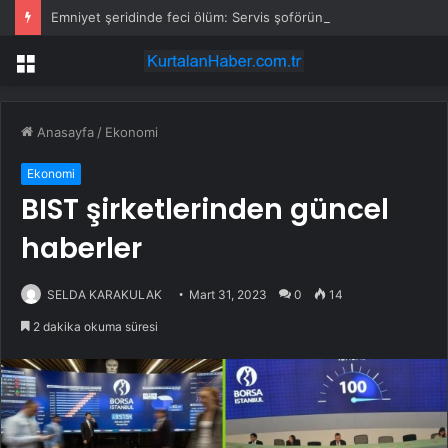
Emniyet şeridinde feci ölüm: Servis şoförüne midibüs çarptı
Menü
Anasayfa
/
Ekonomi
Ekonomi
BIST şirketlerinden güncel
haberler
SELDA KARAKULAK
Mart 31, 2023
0
14
2 dakika okuma süresi