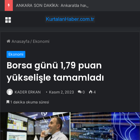
ANKARA SON DAKİKA: Ankara’da hava aracı mı düştü? Temelli’de ne oldu, olay nedir?
Menü
Anasayfa
/
Ekonomi
Ekonomi
Borsa günü 1,79 puan
yükselişle tamamladı
KADER ERKAN
Kasım 2, 2023
0
4
1 dakika okuma süresi