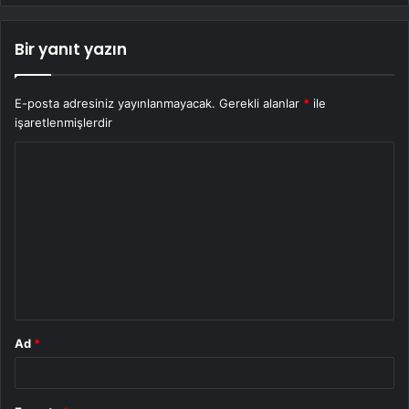
Bir yanıt yazın
E-posta adresiniz yayınlanmayacak.
Gerekli alanlar
*
ile
işaretlenmişlerdir
Y
o
r
u
m
*
Ad
*