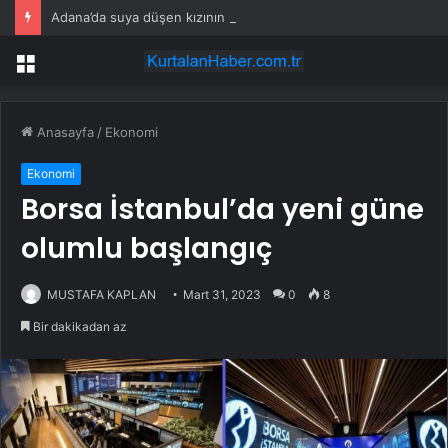
Adana’da suya düşen kızının terliğini almak için baraj gölüne giren kişi boğuldu
Menü
Anasayfa
/
Ekonomi
Ekonomi
Borsa İstanbul’da yeni güne
olumlu başlangıç
MUSTAFA KAPLAN
Mart 31, 2023
0
8
Bir dakikadan az