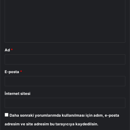
r
u
m
*
Ad
*
E-posta
*
İnternet sitesi
Daha sonraki yorumlarımda kullanılması için adım, e-posta
adresim ve site adresim bu tarayıcıya kaydedilsin.