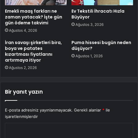
Emekli maaş farkları ne
Ev Tekstili İhracatı Hızla
zaman yatacak? İşte gün
Büyüyor
gün ödeme takvimi
Ağustos 3, 2026
Ağustos 4, 2026
İran savaşı şirketleri bira,
Puma hissesi bugün neden
boya ve patates
düşüyor?
kızartması fiyatlarını
Ağustos 1, 2026
artırmaya itiyor
Ağustos 2, 2026
Bir yanıt yazın
E-posta adresiniz yayınlanmayacak.
Gerekli alanlar
*
ile
işaretlenmişlerdir
Y
o