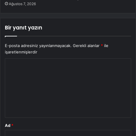
Ağustos 7, 2026
Bir yanıt yazın
E-posta adresiniz yayınlanmayacak.
Gerekli alanlar
*
ile
işaretlenmişlerdir
Y
o
r
u
m
*
Ad
*