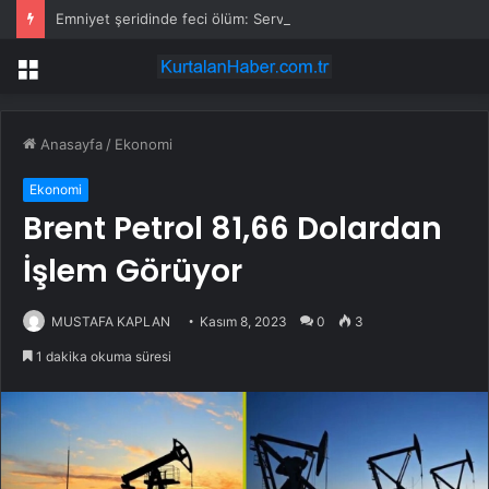
Emniyet şeridinde feci ölüm: Servis şoförüne midibüs çarptı
Menü
Anasayfa
/
Ekonomi
Ekonomi
Brent Petrol 81,66 Dolardan
İşlem Görüyor
MUSTAFA KAPLAN
Kasım 8, 2023
0
3
1 dakika okuma süresi