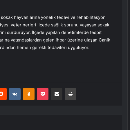
 sokak hayvanlarına yönelik tedavi ve rehabilitasyon
iyesi veterinerleri ilçede sağlık sorunu yaşayan sokak
ni sürdürüyor. İlçede yapılan denetimlerde tespit
arına vatandaşlardan gelen ihbar üzerine ulaşan Canik
ardından hemen gerekli tedavileri uyguluyor.
erest
Reddit
VKontakte
Odnoklassniki
Pocket
E-Posta ile paylaş
Yazdır