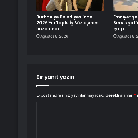
Burhaniye Belediyesi’nde
Emniyet şe
2026 Yılı Toplu İş Sözleşmesi
Servis şof
İmzalandı
çarptı
Ağustos 8, 2026
Ağustos 8, 
Bir yanıt yazın
E-posta adresiniz yayınlanmayacak.
Gerekli alanlar
*
i
Y
o
r
u