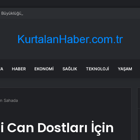
6,9 Büyüklüğünde Deprem
FA
HABER
EKONOMI
SAĞLIK
TEKNOLOJI
YAŞAM
çin Sahada
 Can Dostları İçin