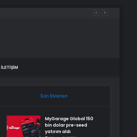
İLETIŞIM
Son Eklenen
MyGarage Global 150
bin dolar pre-seed
yatırım aldı