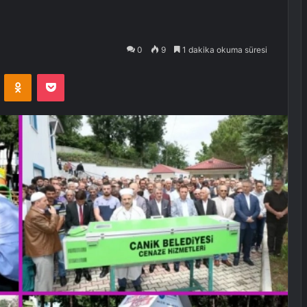
0
9
1 dakika okuma süresi
VKontakte
Odnoklassniki
Pocket