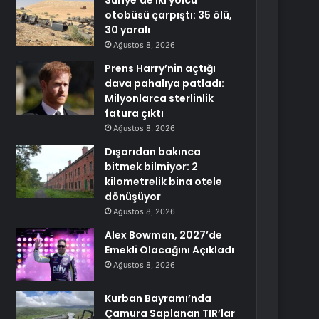
Suriye’de iki yolcu
otobüsü çarpıştı: 35 ölü,
30 yaralı
Ağustos 8, 2026
Prens Harry’nin açtığı
dava pahalıya patladı:
Milyonlarca sterlinlik
fatura çıktı
Ağustos 8, 2026
Dışarıdan bakınca
bitmek bilmiyor: 2
kilometrelik bina otele
dönüşüyor
Ağustos 8, 2026
Alex Bowman, 2027’de
Emekli Olacağını Açıkladı
Ağustos 8, 2026
Kurban Bayramı’nda
Çamura Saplanan TIR’lar