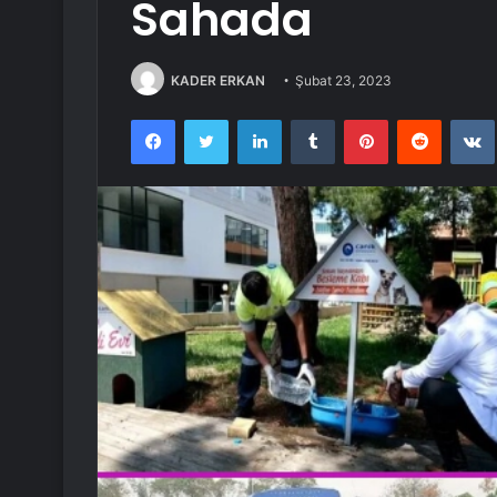
Sahada
KADER ERKAN
Şubat 23, 2023
Facebook
Twitter
LinkedIn
Tumblr
Pinterest
Reddit