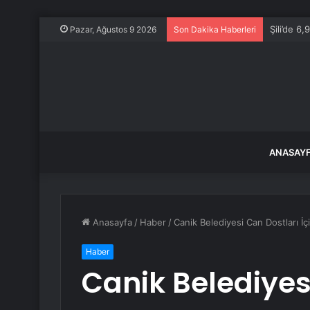
Şili’de 
Pazar, Ağustos 9 2026
Son Dakika Haberleri
ANASAY
Anasayfa
/
Haber
/
Canik Belediyesi Can Dostları İ
Haber
Canik Belediyesi