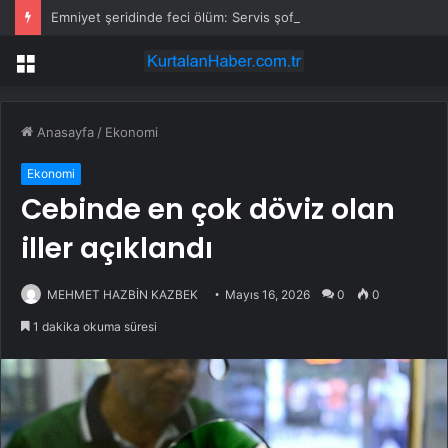
Emniyet şeridinde feci ölüm: Servis şoförüne midibüs çarptı
Menü
Anasayfa
/
Ekonomi
Ekonomi
Cebinde en çok döviz olan
iller açıklandı
MEHMET HAZBİN KAZBEK
Mayıs 16, 2026
0
0
1 dakika okuma süresi