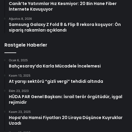
Canik’te Yatırımlar Hız Kesmiyor: 20 Bin Hane Fiber
İnternete Kavuşuyor
Ağustos 8, 2026
Samsung Galaxy Z Fold 8 & Flip 8 rekora koşuyor: Ön
sipariş rakamları açıklandı
Rastgele Haberler
Ocak 6, 2025
Bahçesaray’da Karla Mücadele İncelemesi
Kasım 13, 2025
At yarışı sektörü “gizli vergi” tehdidi altında
Ekim 23, 2023
HÜDA PAR Genel Başkanı: İsrail terör örgütüdür, işgal
rejimidir
Kasım 23, 2025
Hopa’da Hamsi Fiyatları 20 Liraya Düşünce Kuyruklar
Uzadı