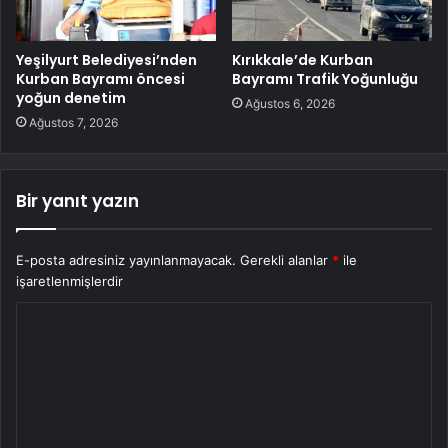
Yeşilyurt Belediyesi’nden
Kırıkkale’de Kurban
Kurban Bayramı öncesi
Bayramı Trafik Yoğunluğu
yoğun denetim
Ağustos 6, 2026
Ağustos 7, 2026
Bir yanıt yazın
E-posta adresiniz yayınlanmayacak.
Gerekli alanlar
*
ile
işaretlenmişlerdir
Y
o
r
u
m