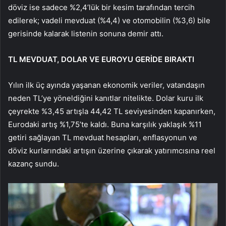
döviz ise sadece %2,4’lük bir kesim tarafından tercih
edilerek; vadeli mevduat (%4,4) ve otomobilin (%3,6) bile
gerisinde kalarak listenin sonuna demir attı.
TL MEVDUAT, DOLAR VE EUROYU GERİDE BIRAKTI
Yılın ilk üç ayında yaşanan ekonomik veriler, vatandaşın
neden TL’ye yöneldiğini kanıtlar nitelikte. Dolar kuru ilk
çeyrekte %3,45 artışla 44,42 TL seviyesinden kapanırken,
Eurodaki artış %1,75’te kaldı. Buna karşılık yaklaşık %11
getiri sağlayan TL mevduat hesapları, enflasyonun ve
döviz kurlarındaki artışın üzerine çıkarak yatırımcısına reel
kazanç sundu.