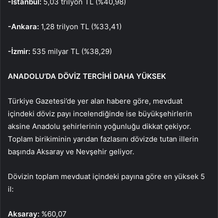
-İstanbul:
5,03 trilyon TL (%40,98)
-Ankara:
1,28 trilyon TL (%33,41)
-İzmir:
535 milyar TL (%38,29)
ANADOLU’DA DÖVİZ TERCİHİ DAHA YÜKSEK
Türkiye Gazetesi’de yer alan habere göre, mevduat
içindeki döviz payı incelendiğinde ise büyükşehirlerin
aksine Anadolu şehirlerinin yoğunluğu dikkat çekiyor.
Toplam birikiminin yarıdan fazlasını dövizde tutan illerin
başında Aksaray ve Nevşehir geliyor.
Dövizin toplam mevduat içindeki payına göre en yüksek 5
il:
Aksaray:
%60,07