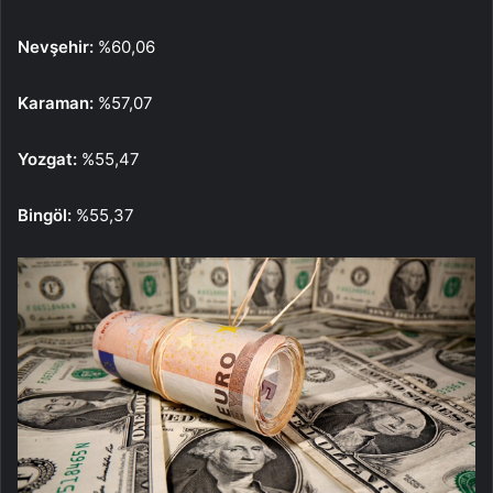
Nevşehir:
%60,06
Karaman:
%57,07
Yozgat:
%55,47
Bingöl:
%55,37