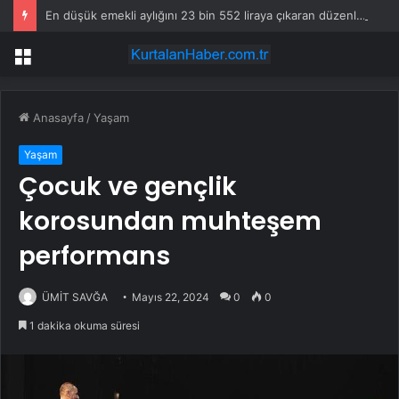
En düşük emekli aylığını 23 bin 552 liraya çıkaran düzenleme yürürlüğe girdi
Menü
Anasayfa
/
Yaşam
Yaşam
Çocuk ve gençlik
korosundan muhteşem
performans
ÜMİT SAVĞA
Mayıs 22, 2024
0
0
1 dakika okuma süresi