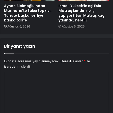
Ayhan Sicimoğlu’ndan
İsmail Yüksek’in eşi Esin
Marmaris’te taksi tepkisi:
Matraş kimdir, ne iş
Turiste başka, yerliye
yapıyor? Esin Matraş kaç
başka tarife
yaşında, nereli?
Ağustos 6, 2026
Ağustos 5, 2026
Bir yanıt yazın
E-posta adresiniz yayınlanmayacak.
Gerekli alanlar
*
ile
işaretlenmişlerdir
Y
o
r
u
m