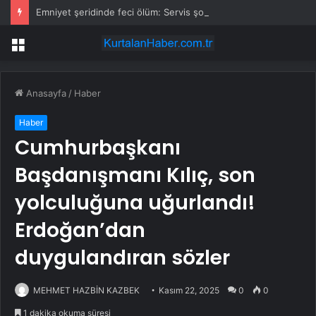
Emniyet şeridinde feci ölüm: Servis şoförüne midibüs çarptı
Menü
Anasayfa
/
Haber
Haber
Cumhurbaşkanı
Başdanışmanı Kılıç, son
yolculuğuna uğurlandı!
Erdoğan’dan
duygulandıran sözler
MEHMET HAZBİN KAZBEK
Kasım 22, 2025
0
0
1 dakika okuma süresi