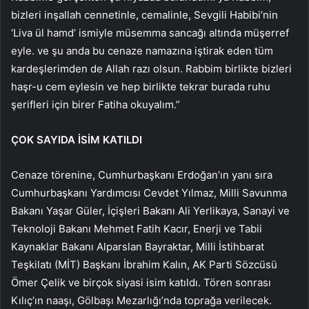
bizleri inşallah cennetinle, cemalinle, Sevgili Habibi’nin
‘Liva ül hamd’ ismiyle müsemma sancağı altında müşerref
eyle. ve şu anda bu cenaze namazına iştirak eden tüm
kardeşlerimden de Allah razı olsun. Rabbim birlikte bizleri
haşr-u cem eylesin ve hep birlikte tekrar burada ruhu
şerifleri için birer Fatiha okuyalım.”
ÇOK SAYIDA İSİM KATILDI
Cenaze törenine, Cumhurbaşkanı Erdoğan’ın yanı sıra
Cumhurbaşkanı Yardımcısı Cevdet Yılmaz, Milli Savunma
Bakanı Yaşar Güler, İçişleri Bakanı Ali Yerlikaya, Sanayi ve
Teknoloji Bakanı Mehmet Fatih Kacır, Enerji ve Tabii
Kaynaklar Bakanı Alparslan Bayraktar, Milli İstihbarat
Teşkilatı (MİT) Başkanı İbrahim Kalın, AK Parti Sözcüsü
Ömer Çelik ve birçok siyasi isim katıldı. Tören sonrası
Kılıç’ın naaşı, Gölbaşı Mezarlığı’nda toprağa verilecek.