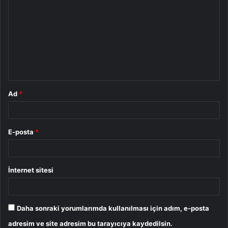
o
r
u
m
*
Ad
*
E-posta
*
İnternet sitesi
Daha sonraki yorumlarımda kullanılması için adım, e-posta
adresim ve site adresim bu tarayıcıya kaydedilsin.