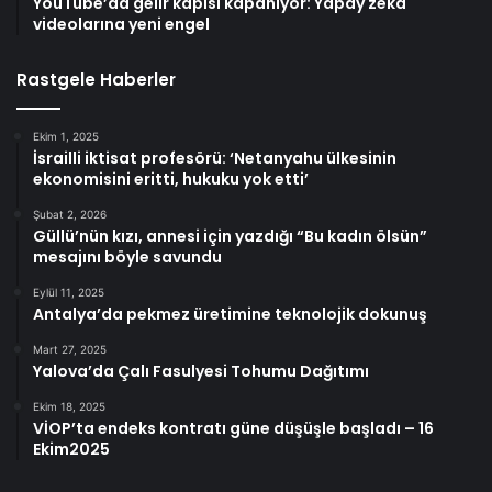
YouTube’da gelir kapısı kapanıyor: Yapay zeka
videolarına yeni engel
Rastgele Haberler
Ekim 1, 2025
İsrailli iktisat profesörü: ‘Netanyahu ülkesinin
ekonomisini eritti, hukuku yok etti’
Şubat 2, 2026
Güllü’nün kızı, annesi için yazdığı “Bu kadın ölsün”
mesajını böyle savundu
Eylül 11, 2025
Antalya’da pekmez üretimine teknolojik dokunuş
Mart 27, 2025
Yalova’da Çalı Fasulyesi Tohumu Dağıtımı
Ekim 18, 2025
VİOP’ta endeks kontratı güne düşüşle başladı – 16
Ekim2025