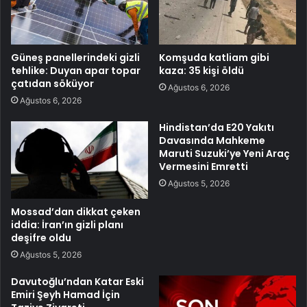
Güneş panellerindeki gizli
Komşuda katliam gibi
tehlike: Duyan apar topar
kaza: 35 kişi öldü
çatıdan söküyor
Ağustos 6, 2026
Ağustos 6, 2026
Hindistan’da E20 Yakıtı
Davasında Mahkeme
Maruti Suzuki’ye Yeni Araç
Vermesini Emretti
Ağustos 5, 2026
Mossad’dan dikkat çeken
iddia: İran’ın gizli planı
deşifre oldu
Ağustos 5, 2026
Davutoğlu’ndan Katar Eski
Emiri Şeyh Hamad İçin