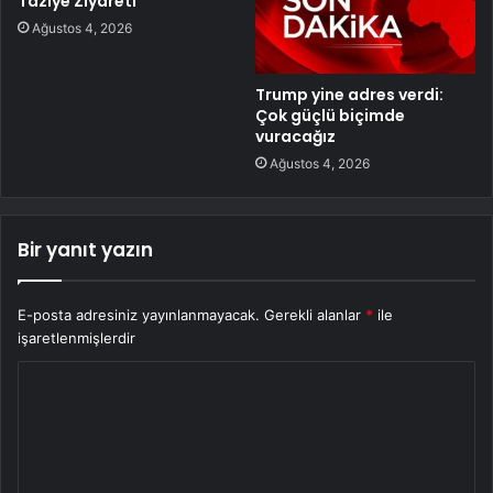
Taziye Ziyareti
Ağustos 4, 2026
Trump yine adres verdi:
Çok güçlü biçimde
vuracağız
Ağustos 4, 2026
Bir yanıt yazın
E-posta adresiniz yayınlanmayacak.
Gerekli alanlar
*
ile
işaretlenmişlerdir
Y
o
r
u