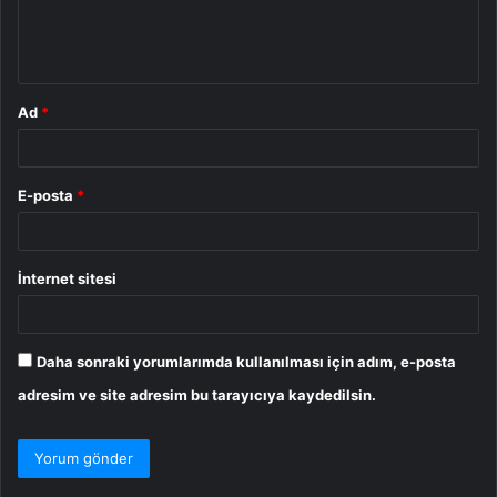
m
*
Ad
*
E-posta
*
İnternet sitesi
Daha sonraki yorumlarımda kullanılması için adım, e-posta
adresim ve site adresim bu tarayıcıya kaydedilsin.