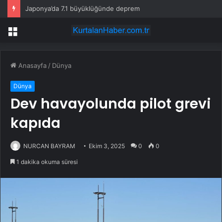
Japonya’da 7.1 büyüklüğünde deprem
Menü
Anasayfa
/
Dünya
Dünya
Dev havayolunda pilot grevi
kapıda
NURCAN BAYRAM
Ekim 3, 2025
0
0
1 dakika okuma süresi