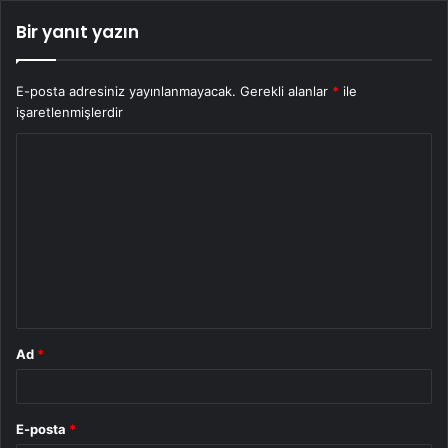
Bir yanıt yazın
E-posta adresiniz yayınlanmayacak.
Gerekli alanlar
*
ile
işaretlenmişlerdir
Y
o
r
u
m
*
Ad
*
E-posta
*