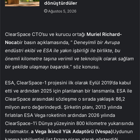
dönüştürdüler
Ağustos 5, 2026
ClearSpace CTO’su ve kurucu ortağı
Muriel Richard-
Noca
bir basın açıklamasında, ”
Deneyimli bir Avrupa
endüstri ekibi ve ESA ile yakın işbirliği ile birlikte, bu
önemli kilometre taşına verimli ve teknolojik olarak sağlam
bir şekilde ulaşmayı başardık.
” söz konusu.
ESA, ClearSpace-1 projesini ilk olarak Eylül 2019’da kabul
etti ve ardından 2025 için planlanan bir lansmanla. ESA ile
ClearSpace arasındaki sözleşme o sırada yaklaşık 86,2
milyon avro değerindeydi. Şirketin planı, 2013 yılında
fırlatılan ESA Vega roketinin ardından 2026 yılında
ClearSpace-1’i Dünya yüzeyinin 800 kilometre yukarısında
fırlatmaktır.
a Vega İkincil Yük Adaptörü (Vespa)
Uydunun
kapma kabiliyetini üst fazına nişan alarak gösterdiği