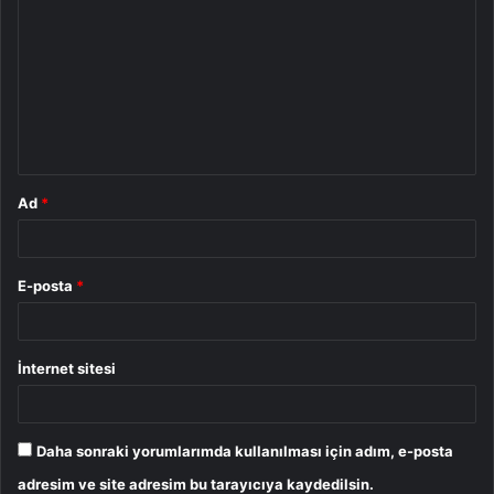
o
r
u
m
*
Ad
*
E-posta
*
İnternet sitesi
Daha sonraki yorumlarımda kullanılması için adım, e-posta
adresim ve site adresim bu tarayıcıya kaydedilsin.