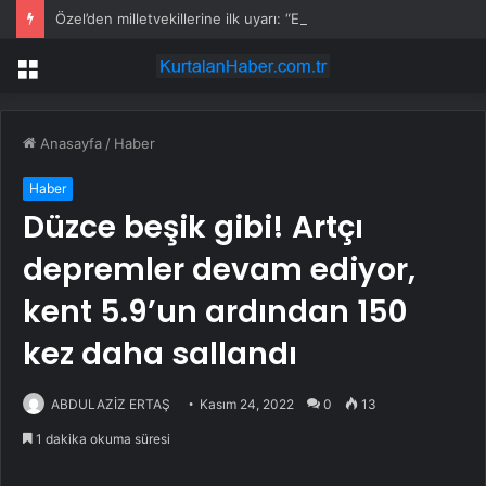
Özel’den milletvekillerine ilk uyarı: “Esprisini bile yapmayacaksınız”
Menü
Anasayfa
/
Haber
Haber
Düzce beşik gibi! Artçı
depremler devam ediyor,
kent 5.9’un ardından 150
kez daha sallandı
ABDULAZİZ ERTAŞ
Kasım 24, 2022
0
13
1 dakika okuma süresi