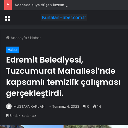
Adana’da suya düşen kızının terliğini almak için baraj gölüne giren kişi boğuldu
Menü
Anasayfa
/
Haber
Haber
Edremit Belediyesi,
Tuzcumurat Mahallesi’nde
kapsamlı temizlik çalışması
gerçekleştirdi.
MUSTAFA KAPLAN
Temmuz 4, 2023
0
14
Bir dakikadan az