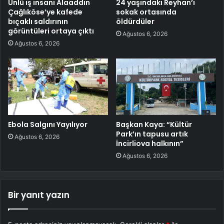
Ünlü iş insanı Alaaddin
24 yaşındaki Reyhan’ı
Çağlıköse’ye kafede
sokak ortasında
bıçaklı saldırının
öldürdüler
görüntüleri ortaya çıktı
Ağustos 6, 2026
Ağustos 6, 2026
Ebola Salgını Yayılıyor
Başkan Kaya: “Kültür
Park’ın tapusu artık
Ağustos 6, 2026
İncirliova halkının”
Ağustos 6, 2026
Bir yanıt yazın