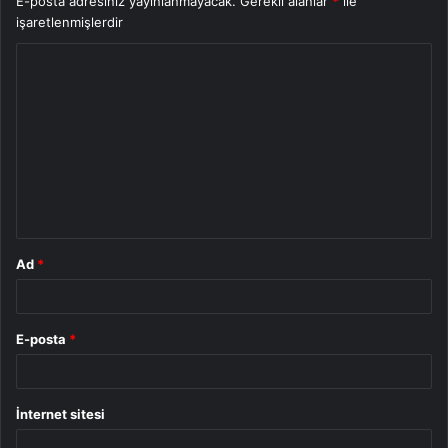
E-posta adresiniz yayınlanmayacak.
Gerekli alanlar
*
ile
işaretlenmişlerdir
Y
o
r
u
m
*
Ad
*
E-posta
*
İnternet sitesi