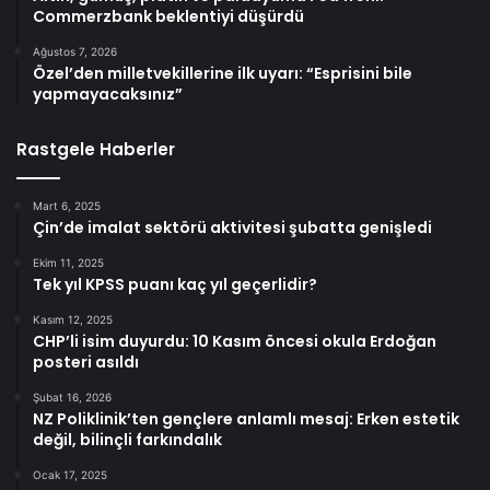
Commerzbank beklentiyi düşürdü
Ağustos 7, 2026
Özel’den milletvekillerine ilk uyarı: “Esprisini bile
yapmayacaksınız”
Rastgele Haberler
Mart 6, 2025
Çin’de imalat sektörü aktivitesi şubatta genişledi
Ekim 11, 2025
Tek yıl KPSS puanı kaç yıl geçerlidir?
Kasım 12, 2025
CHP’li isim duyurdu: 10 Kasım öncesi okula Erdoğan
posteri asıldı
Şubat 16, 2026
NZ Poliklinik’ten gençlere anlamlı mesaj: Erken estetik
değil, bilinçli farkındalık
Ocak 17, 2025