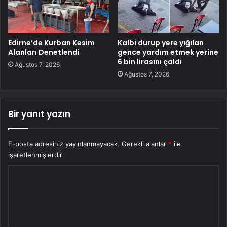
Edirne’de Kurban Kesim
Kalbi durup yere yığılan
Alanları Denetlendi
gence yardım etmek yerine
6 bin lirasını çaldı
Ağustos 7, 2026
Ağustos 7, 2026
Bir yanıt yazın
E-posta adresiniz yayınlanmayacak.
Gerekli alanlar
*
ile
işaretlenmişlerdir
Y
o
r
u