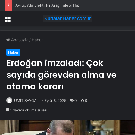
Avrupa’da Elektrikli Araç Talebi Haziran’da Büyümeyi Sürdürdü
Menü
Anasayfa
/
Haber
Haber
Erdoğan imzaladı: Çok
sayıda görevden alma ve
atama kararı
ÜMİT SAVĞA
Eylül 8, 2025
0
0
1 dakika okuma süresi