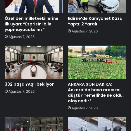
Özel’den milletvekillerine
Edirne’de Kamyonet Kaza
ilk uyarı: “Esprisini bile
Yaptı: 2 Yaralı
yapmayacaksınız”
Ağustos 7, 2026
Ağustos 7, 2026
332 paşa YAŞ’ı bekliyor
ANKARA SON DAKİKA:
Ankara’da hava aracı mı
Ağustos 7, 2026
düştü? Temelli’de ne oldu,
olay nedir?
Ağustos 7, 2026