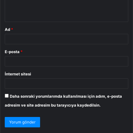
m
*
Ad
*
E-posta
*
İnternet sitesi
Daha sonraki yorumlarımda kullanılması için adım, e-posta
adresim ve site adresim bu tarayıcıya kaydedilsin.