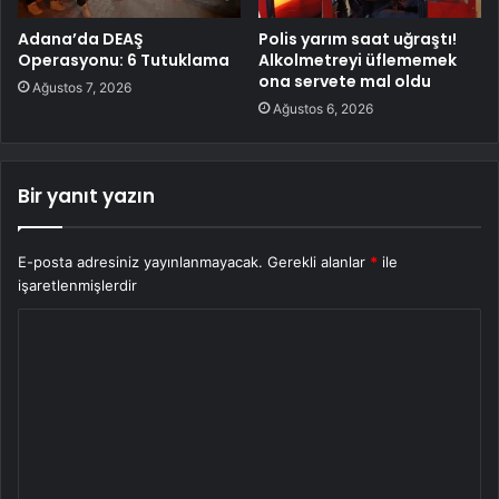
Adana’da DEAŞ
Polis yarım saat uğraştı!
Operasyonu: 6 Tutuklama
Alkolmetreyi üflememek
ona servete mal oldu
Ağustos 7, 2026
Ağustos 6, 2026
Bir yanıt yazın
E-posta adresiniz yayınlanmayacak.
Gerekli alanlar
*
ile
işaretlenmişlerdir
Y
o
r
u
m
*