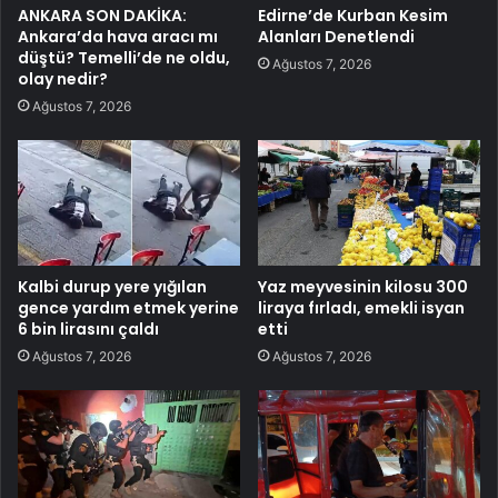
ANKARA SON DAKİKA:
Edirne’de Kurban Kesim
Ankara’da hava aracı mı
Alanları Denetlendi
düştü? Temelli’de ne oldu,
Ağustos 7, 2026
olay nedir?
Ağustos 7, 2026
Kalbi durup yere yığılan
Yaz meyvesinin kilosu 300
gence yardım etmek yerine
liraya fırladı, emekli isyan
6 bin lirasını çaldı
etti
Ağustos 7, 2026
Ağustos 7, 2026