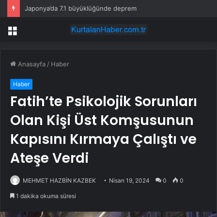
Japonya’da 7.1 büyüklüğünde deprem
Menü
Anasayfa
/
Haber
Haber
Fatih’te Psikolojik Sorunları
Olan Kişi Üst Komşusunun
Kapısını Kırmaya Çalıştı ve
Ateşe Verdi
MEHMET HAZBİN KAZBEK
Nisan 19, 2024
0
0
1 dakika okuma süresi