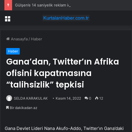
Gülşen’e 14 saniyelik reklam için rekor ücret
Menü
Anasayfa
/
Haber
Haber
Gana’dan, Twitter’ın Afrika
ofisini kapatmasına
“talihsizlik” tepkisi
SELDA KARAKULAK
Kasım 14, 2022
0
12
Bir dakikadan az
Gana Devlet Lideri Nana Akufo-Addo, Twitter’ın Gana’daki