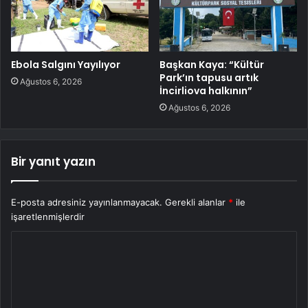
Ebola Salgını Yayılıyor
Başkan Kaya: “Kültür
Park’ın tapusu artık
Ağustos 6, 2026
İncirliova halkının”
Ağustos 6, 2026
Bir yanıt yazın
E-posta adresiniz yayınlanmayacak.
Gerekli alanlar
*
ile
işaretlenmişlerdir
Y
o
r
u