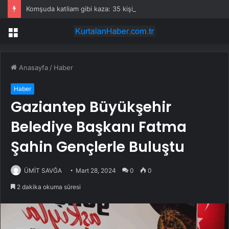
Komşuda katliam gibi kaza: 35 kişi öldü
Menü
Anasayfa
/
Haber
Haber
Gaziantep Büyükşehir
Belediye Başkanı Fatma
Şahin Gençlerle Buluştu
ÜMİT SAVĞA
Mart 28, 2024
0
0
2 dakika okuma süresi