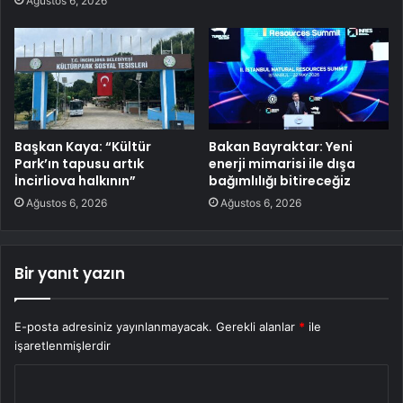
Ağustos 6, 2026
Başkan Kaya: “Kültür
Bakan Bayraktar: Yeni
Park’ın tapusu artık
enerji mimarisi ile dışa
İncirliova halkının”
bağımlılığı bitireceğiz
Ağustos 6, 2026
Ağustos 6, 2026
Bir yanıt yazın
E-posta adresiniz yayınlanmayacak.
Gerekli alanlar
*
ile
işaretlenmişlerdir
Y