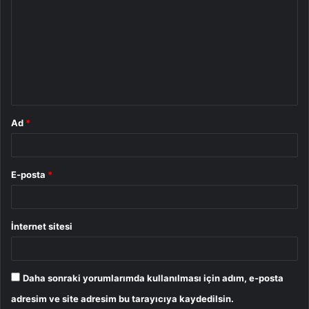
o
r
u
m
*
Ad
*
E-posta
*
İnternet sitesi
Daha sonraki yorumlarımda kullanılması için adım, e-posta
adresim ve site adresim bu tarayıcıya kaydedilsin.