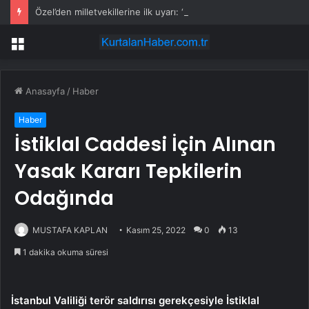
Özel’den milletvekillerine ilk uyarı: “Esprisini bile yapmayacaksınız”
Menü
Anasayfa
/
Haber
Haber
İstiklal Caddesi İçin Alınan
Yasak Kararı Tepkilerin
Odağında
MUSTAFA KAPLAN
Kasım 25, 2022
0
13
1 dakika okuma süresi
İstanbul Valiliği terör saldırısı gerekçesiyle İstiklal