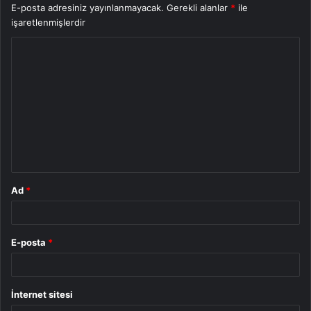
E-posta adresiniz yayınlanmayacak.
Gerekli alanlar
*
ile
işaretlenmişlerdir
Y
o
r
u
m
*
Ad
*
E-posta
*
İnternet sitesi