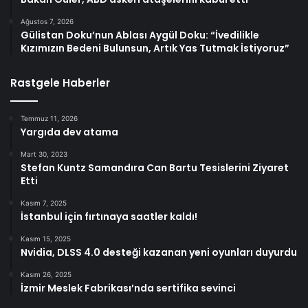
Ağustos 7, 2026
Gülistan Doku’nun Ablası Aygül Doku: “İvedilikle
Kızımızın Bedeni Bulunsun, Artık Yas Tutmak İstiyoruz”
Rastgele Haberler
Temmuz 11, 2026
Yargıda dev atama
Mart 30, 2023
Stefan Kuntz Samandıra Can Bartu Tesislerini Ziyaret
Etti
Kasım 7, 2025
İstanbul için fırtınaya saatler kaldı!
Kasım 15, 2025
Nvidia, DLSS 4.0 desteği kazanan yeni oyunları duyurdu
Kasım 26, 2025
İzmir Meslek Fabrikası’nda sertifika sevinci