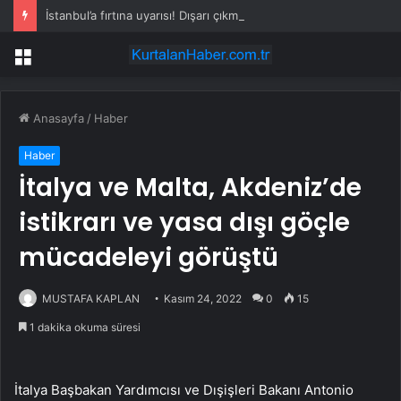
İstanbul’a fırtına uyarısı! Dışarı çıkmak bile zorlaşacak
Menü
Anasayfa
/
Haber
Haber
İtalya ve Malta, Akdeniz’de
istikrarı ve yasa dışı göçle
mücadeleyi görüştü
MUSTAFA KAPLAN
Kasım 24, 2022
0
15
1 dakika okuma süresi
İtalya Başbakan Yardımcısı ve Dışişleri Bakanı Antonio