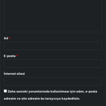
r
u
m
*
Ad
*
E-posta
*
İnternet sitesi
Daha sonraki yorumlarımda kullanılması için adım, e-posta
adresim ve site adresim bu tarayıcıya kaydedilsin.