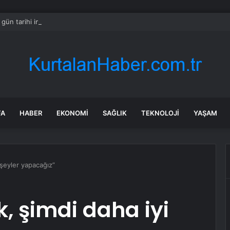
i gün tarihi imza: Özel CHP’den istifa etti!
FA
HABER
EKONOMI
SAĞLIK
TEKNOLOJI
YAŞAM
i şeyler yapacağız”
k, şimdi daha iyi