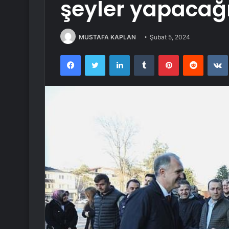
şeyler yapacağ
MUSTAFA KAPLAN
Şubat 5, 2024
Facebook
Twitter
LinkedIn
Tumblr
Pinterest
Reddit