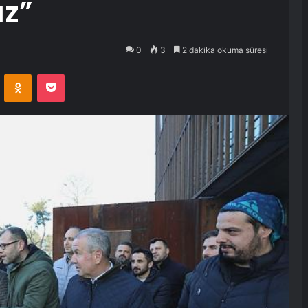
ız”
0
3
2 dakika okuma süresi
VKontakte
Odnoklassniki
Pocket