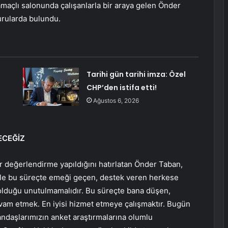
maçlı salonunda çalışanlarla bir araya gelen Önder
rularda bulundu.
Tarihi gün tarihi imza: Özel
CHP’den istifa etti!
Ağustos 6, 2026
ECEĞİZ
 değerlendirme yapıldığını hatırlatan Önder Taban,
le bu süreçte emeği geçen, destek veren herkese
olduğu unutulmamalıdır. Bu süreçte bana düşen,
devam etmek. En iyisi hizmet etmeye çalışmaktır. Bugün
daşlarımızın anket araştırmalarına olumlu