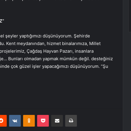
Z”
el şeyler yaptığımızı düşünüyorum. Şehirde
ldu. Kent meydanından, hizmet binalarımıza, Millet
 projelerimiz, Çağdaş Hayvan Pazarı, insanlara
je… Bunları olmadan yapmak mümkün değil. desteğiniz
minde çok güzel işler yapacağımızı düşünüyorum. “Şu
erest
Reddit
VKontakte
Odnoklassniki
Pocket
E-Posta ile paylaş
Yazdır