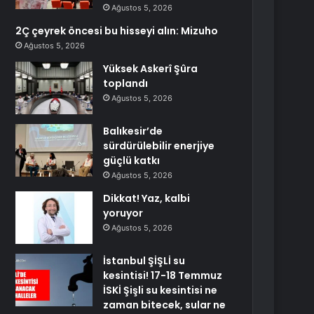
Ağustos 5, 2026
2Ç çeyrek öncesi bu hisseyi alın: Mizuho
Ağustos 5, 2026
Yüksek Askerî Şûra
toplandı
Ağustos 5, 2026
Balıkesir’de
sürdürülebilir enerjiye
güçlü katkı
Ağustos 5, 2026
Dikkat! Yaz, kalbi
yoruyor
Ağustos 5, 2026
İstanbul ŞİŞLİ su
kesintisi! 17-18 Temmuz
İSKİ Şişli su kesintisi ne
zaman bitecek, sular ne