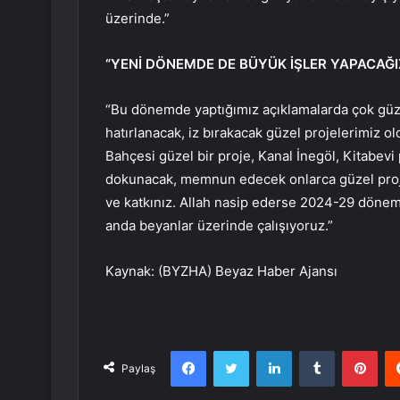
üzerinde.”
“YENİ DÖNEMDE DE BÜYÜK İŞLER YAPACAĞI
“Bu dönemde yaptığımız açıklamalarda çok güz
hatırlanacak, iz bırakacak güzel projelerimiz o
Bahçesi güzel bir proje, Kanal İnegöl, Kitabevi
dokunacak, memnun edecek onlarca güzel pro
ve katkınız. Allah nasip ederse 2024-29 döne
anda beyanlar üzerinde çalışıyoruz.”
Kaynak: (BYZHA) Beyaz Haber Ajansı
Facebook
Twitter
LinkedIn
Tumblr
Pint
Paylaş