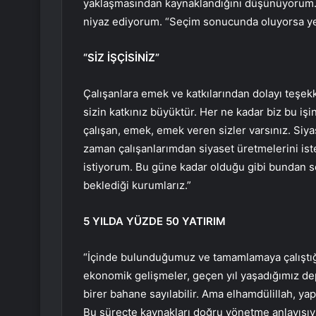
yaklaşmasından kaynaklandığını düşünüyorum.
niyaz ediyorum. “Seçim sonucunda oluyorsa ye
“SİZ İŞÇİSİNİZ”
Çalışanlara emek ve katkılarından dolayı teşek
sizin katkınız büyüktür. Her ne kadar biz bu işi
çalışan, emek, emek veren sizler varsınız. Siya
zaman çalışanlarımdan siyaset üretmelerini ist
istiyorum. Bu güne kadar olduğu gibi bundan s
beklediği kurumlarız.”
5 YILDA YÜZDE 50 YATIRIM
“İçinde bulunduğumuz ve tamamlamaya çalıştı
ekonomik gelişmeler, geçen yıl yaşadığımız dep
birer bahane sayılabilir. Ama elhamdülillah, 
Bu süreçte kaynakları doğru yönetme anlayışıyl