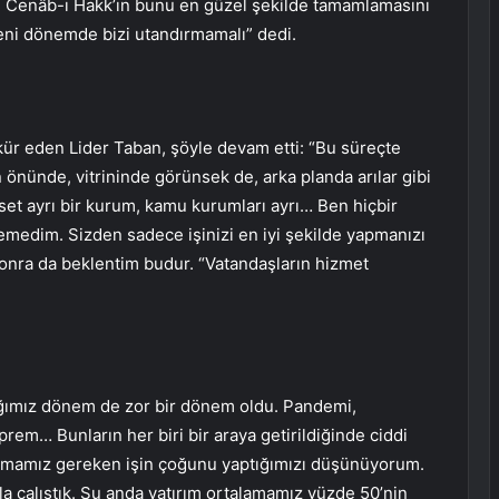
 Cenâb-ı Hakk’ın bunu en güzel şekilde tamamlamasını
ni dönemde bizi utandırmamalı” dedi.
kür eden Lider Taban, şöyle devam etti: “Bu süreçte
n önünde, vitrininde görünsek de, arka planda arılar gibi
set ayrı bir kurum, kamu kurumları ayrı… Ben hiçbir
emedim. Sizden sadece işinizi en iyi şekilde yapmanızı
onra da beklentim budur. “Vatandaşların hizmet
ğımız dönem de zor bir dönem oldu. Pandemi,
rem… Bunların her biri bir araya getirildiğinde ciddi
yapmamız gereken işin çoğunu yaptığımızı düşünüyorum.
a çalıştık. Şu anda yatırım ortalamamız yüzde 50’nin