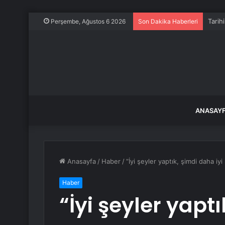
Tarih
Perşembe, Ağustos 6 2026
Son Dakika Haberleri
ANASAY
Anasayfa
/
Haber
/
“İyi şeyler yaptık, şimdi daha iy
Haber
“İyi şeyler yaptı