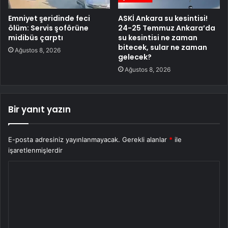
Emniyet şeridinde feci
ASKİ Ankara su kesintisi!
ölüm: Servis şoförüne
24-25 Temmuz Ankara’da
midibüs çarptı
su kesintisi ne zaman
bitecek, sular ne zaman
Ağustos 8, 2026
gelecek?
Ağustos 8, 2026
Bir yanıt yazın
E-posta adresiniz yayınlanmayacak.
Gerekli alanlar
*
ile
işaretlenmişlerdir
Y
o
r
u