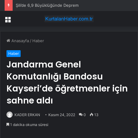
Şili’de 6,9 Büyüklüğünde Deprem
Menü
Anasayfa
/
Haber
Haber
Jandarma Genel
Komutanlığı Bandosu
Kayseri’de öğretmenler için
sahne aldı
KADER ERKAN
Kasım 24, 2022
0
13
1 dakika okuma süresi