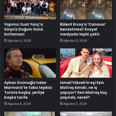
Yapımcı Suat Yanç’a
Bülent Ersoy’a ‘Canavar’
Sürpriz Doğum Günü
benzetmesi! Sosyal
Kutlaması!
medyada tepki çekti
Ağustos 6, 2026
Ağustos 6, 2026
Ayhan Sicimoğlu’ndan
İsmail Yüksek’in eşi Esin
Marmaris’te taksi tepkisi:
Matraş kimdir, ne iş
Turiste başka, yerliye
yapıyor? Esin Matraş kaç
başka tarife
yaşında, nereli?
Ağustos 6, 2026
Ağustos 5, 2026