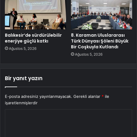
Balıkesir’de sürdürülebilir
8. Karaman Uluslararası
enerjiye güçlü katkı
Türk Dünyası Şöleni Büyük
Bir Coşkuyla Kutlandı
Ağustos 5, 2026
Ağustos 5, 2026
Bir yanıt yazın
E-posta adresiniz yayınlanmayacak.
Gerekli alanlar
*
ile
işaretlenmişlerdir
Y
o
r