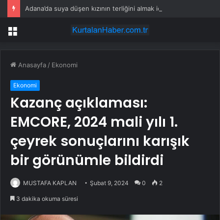
Adana’da suya düşen kızının terliğini almak için baraj gölüne giren kişi boğuldu
Menü
Anasayfa
/
Ekonomi
Ekonomi
Kazanç açıklaması:
EMCORE, 2024 mali yılı 1.
çeyrek sonuçlarını karışık
bir görünümle bildirdi
MUSTAFA KAPLAN
Şubat 9, 2024
0
2
3 dakika okuma süresi