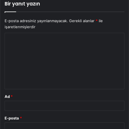
Bir yanıt yazın
E-posta adresiniz yayınlanmayacak.
Gerekli alanlar
*
ile
işaretlenmişlerdir
Y
o
r
u
m
*
Ad
*
E-posta
*