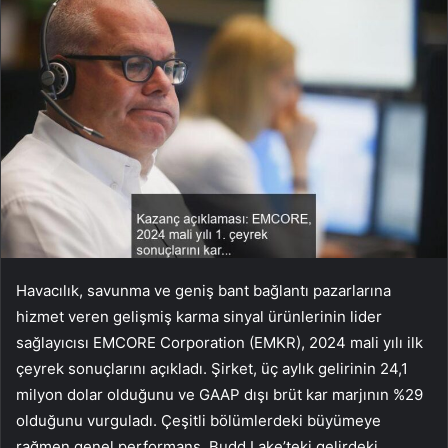
Havacılık, savunma ve geniş bant bağlantı pazarlarına
hizmet veren gelişmiş karma sinyal ürünlerinin lider
sağlayıcısı EMCORE Corporation (EMKR), 2024 mali yılı ilk
çeyrek sonuçlarını açıkladı. Şirket, üç aylık gelirinin 24,1
milyon dolar olduğunu ve GAAP dışı brüt kar marjının %29
olduğunu vurguladı. Çeşitli bölümlerdeki büyümeye
rağmen genel performans, Budd Lake’teki gelirdeki