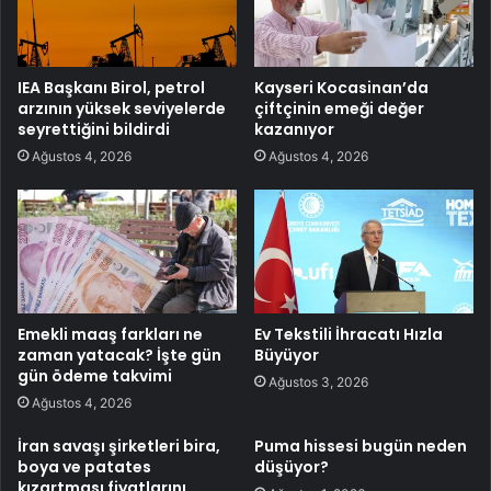
IEA Başkanı Birol, petrol
Kayseri Kocasinan’da
arzının yüksek seviyelerde
çiftçinin emeği değer
seyrettiğini bildirdi
kazanıyor
Ağustos 4, 2026
Ağustos 4, 2026
Emekli maaş farkları ne
Ev Tekstili İhracatı Hızla
zaman yatacak? İşte gün
Büyüyor
gün ödeme takvimi
Ağustos 3, 2026
Ağustos 4, 2026
İran savaşı şirketleri bira,
Puma hissesi bugün neden
boya ve patates
düşüyor?
kızartması fiyatlarını