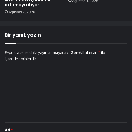
Ağustos 1, 2026
artırmaya itiyor
Ağustos 2, 2026
Bir yanıt yazın
E-posta adresiniz yayınlanmayacak.
Gerekli alanlar
*
ile
işaretlenmişlerdir
Y
o
r
u
m
*
Ad
*