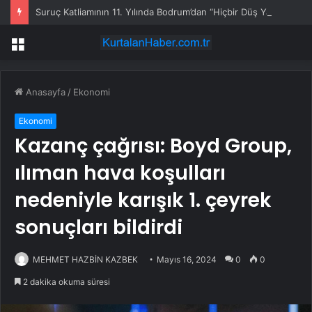
Suruç Katliamının 11. Yılında Bodrum’dan “Hiçbir Düş Yarım Kalmayacak” Mesajı
Menü
Anasayfa
/
Ekonomi
Ekonomi
Kazanç çağrısı: Boyd Group,
ılıman hava koşulları
nedeniyle karışık 1. çeyrek
sonuçları bildirdi
MEHMET HAZBİN KAZBEK
Mayıs 16, 2024
0
0
2 dakika okuma süresi