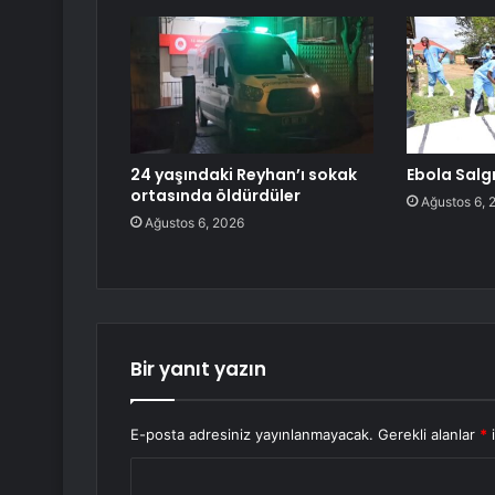
24 yaşındaki Reyhan’ı sokak
Ebola Salgı
ortasında öldürdüler
Ağustos 6, 
Ağustos 6, 2026
Bir yanıt yazın
E-posta adresiniz yayınlanmayacak.
Gerekli alanlar
*
i
Y