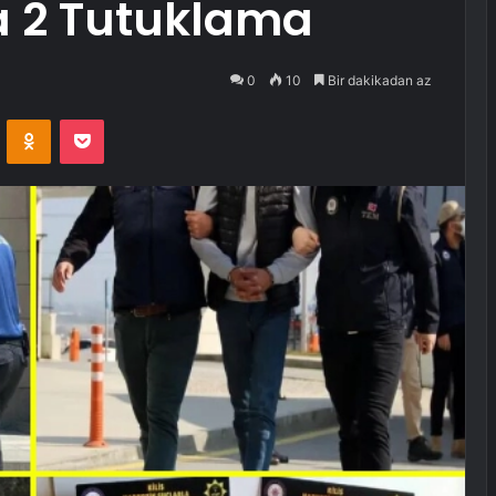
 2 Tutuklama
0
10
Bir dakikadan az
VKontakte
Odnoklassniki
Pocket