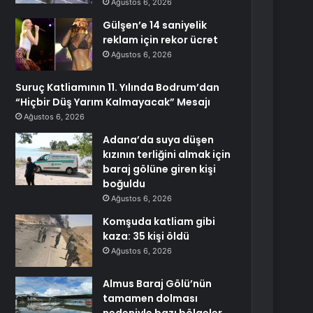
Ağustos 6, 2026
Gülşen’e 14 saniyelik
reklam için rekor ücret
Ağustos 6, 2026
Suruç Katliamının 11. Yılında Bodrum’dan
“Hiçbir Düş Yarım Kalmayacak” Mesajı
Ağustos 6, 2026
Adana’da suya düşen
kızının terliğini almak için
baraj gölüne giren kişi
boğuldu
Ağustos 6, 2026
Komşuda katliam gibi
kaza: 35 kişi öldü
Ağustos 6, 2026
Almus Baraj Gölü’nün
tamamen dolması