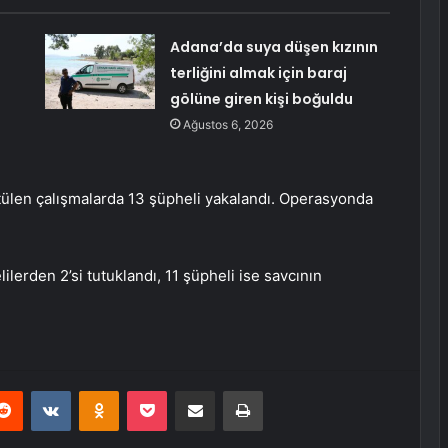
Adana’da suya düşen kızının
terliğini almak için baraj
gölüne giren kişi boğuldu
Ağustos 6, 2026
rütülen çalışmalarda 13 şüpheli yakalandı. Operasyonda
lerden 2’si tutuklandı, 11 şüpheli ise savcının
erest
Reddit
VKontakte
Odnoklassniki
Pocket
E-Posta ile paylaş
Yazdır