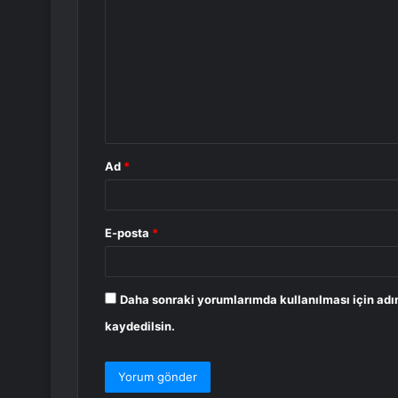
o
r
u
m
*
Ad
*
E-posta
*
Daha sonraki yorumlarımda kullanılması için adı
kaydedilsin.