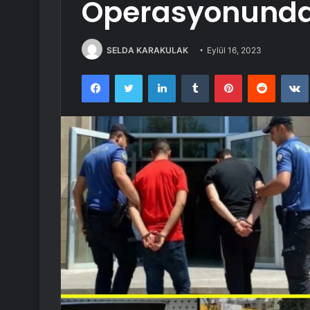
Operasyonunda
SELDA KARAKULAK
Eylül 16, 2023
Facebook
Twitter
LinkedIn
Tumblr
Pinterest
Reddit