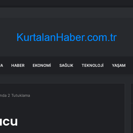
n’e 14 saniyelik reklam için rekor ücret
FA
HABER
EKONOMI
SAĞLIK
TEKNOLOJI
YAŞAM
unda 2 Tutuklama
ucu