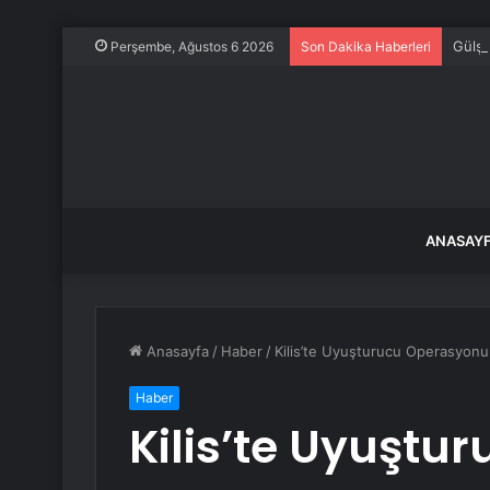
Gülşe
Perşembe, Ağustos 6 2026
Son Dakika Haberleri
ANASAY
Anasayfa
/
Haber
/
Kilis’te Uyuşturucu Operasyon
Haber
Kilis’te Uyuştur