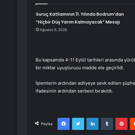
Suruç Katliamının 11. Yılında Bodrum’dan
“Hiçbir Düş Yarım Kalmayacak” Mesajı
Ağustos 6, 2026
Bu kapsamda 4-11 Eylül tarihleri ​​arasında yü
bir miktar uyuşturucu madde ele geçirildi.
İşlemlerin ardından adliyeye sevk edilen şüpheli
ifadesinin ardından serbest bırakıldı.
Facebook
Twitter
LinkedIn
Tumblr
Pint
Paylaş