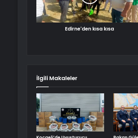
Edirne'den kısa kısa
İlgili Makaleler
Kocaeli’de Uyuşturucu
Bakan Güle