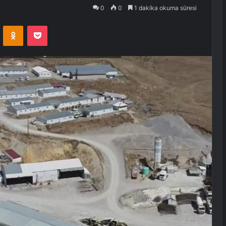
0
0
1 dakika okuma süresi
VKontakte
Odnoklassniki
Pocket