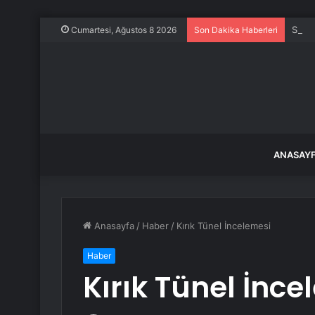
Samsu
Cumartesi, Ağustos 8 2026
Son Dakika Haberleri
ANASAY
Anasayfa
/
Haber
/
Kırık Tünel İncelemesi
Haber
Kırık Tünel İnce