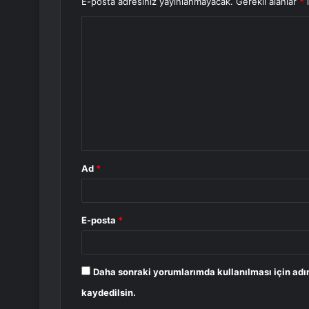
E-posta adresiniz yayınlanmayacak.
Gerekli alanlar
*
i
Y
o
r
u
m
*
Ad
*
E-posta
*
Daha sonraki yorumlarımda kullanılması için adı
kaydedilsin.