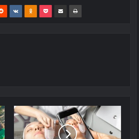
erest
Reddit
VKontakte
Odnoklassniki
Pocket
E-Posta ile paylaş
Yazdır