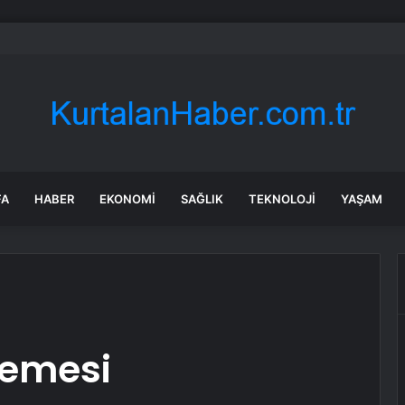
ng Galaxy Z Fold 8 & Flip 8 rekora koşuyor: Ön sipariş rakamları açıklan
FA
HABER
EKONOMI
SAĞLIK
TEKNOLOJI
YAŞAM
lemesi