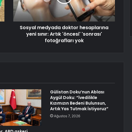
Sosyal medyada doktor hesaplarına
yeni sınır: Artık 'öncesi' 'sonrası'
fotoğrafları yok
Gülistan Doku’nun Ablası
Aygül Doku: “İvedilikle
Kızımızın Bedeni Bulunsun,
Artık Yas Tutmak İstiyoruz”
Ağustos 7, 2026
r, ABD askeri