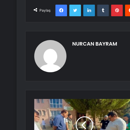
Facebook
Twitter
LinkedIn
Tumblr
Pint
Paylaş
NURCAN BAYRAM