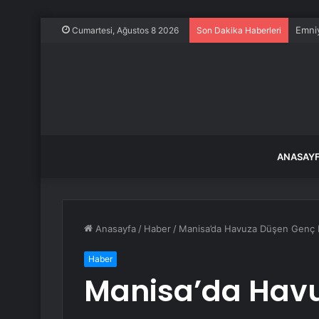
Emniy
Cumartesi, Ağustos 8 2026
Son Dakika Haberleri
ANASAY
Anasayfa
/
Haber
/
Manisa’da Havuza Düşen Genç H
Haber
Manisa’da Hav