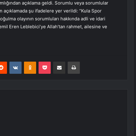
mlığından açıklama geldi. Sorumlu veya sorumlular
n açıklamada şu ifadelere yer verildi: “Kula Spor
lma olayının sorumluları hakkında adli ve idari
il Eren Leblebici’ye Allah’tan rahmet, ailesine ve
erest
Reddit
VKontakte
Odnoklassniki
Pocket
E-Posta ile paylaş
Yazdır