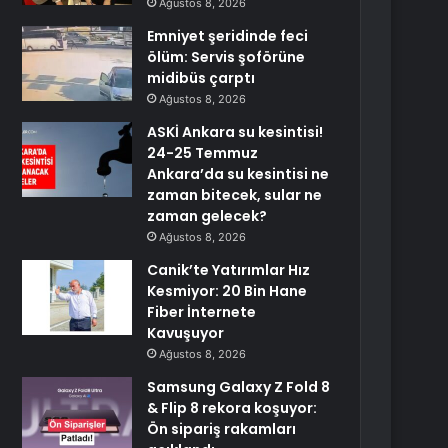
Ağustos 8, 2026
Emniyet şeridinde feci
ölüm: Servis şoförüne
midibüs çarptı
Ağustos 8, 2026
ASKİ Ankara su kesintisi!
24-25 Temmuz
Ankara’da su kesintisi ne
zaman bitecek, sular ne
zaman gelecek?
Ağustos 8, 2026
Canik’te Yatırımlar Hız
Kesmiyor: 20 Bin Hane
Fiber İnternete
Kavuşuyor
Ağustos 8, 2026
Samsung Galaxy Z Fold 8
& Flip 8 rekora koşuyor:
Ön sipariş rakamları