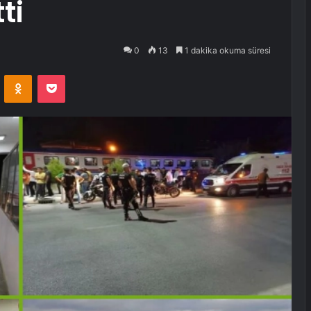
ti
0
13
1 dakika okuma süresi
VKontakte
Odnoklassniki
Pocket