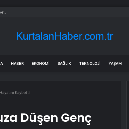
et şeridinde feci ölüm: Servis şoförüne midibüs çarptı
FA
HABER
EKONOMI
SAĞLIK
TEKNOLOJI
YAŞAM
ayatını Kaybetti
uza Düşen Genç