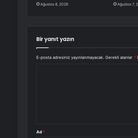
Ağustos 8, 2026
Ağustos 7, 
Bir yanıt yazın
E-posta adresiniz yayınlanmayacak.
Gerekli alanlar
*
i
Y
o
r
u
m
*
Ad
*