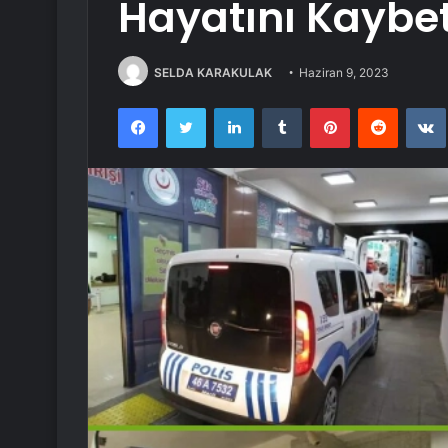
Hayatını Kaybet
SELDA KARAKULAK
Haziran 9, 2023
Facebook
Twitter
LinkedIn
Tumblr
Pinterest
Reddit