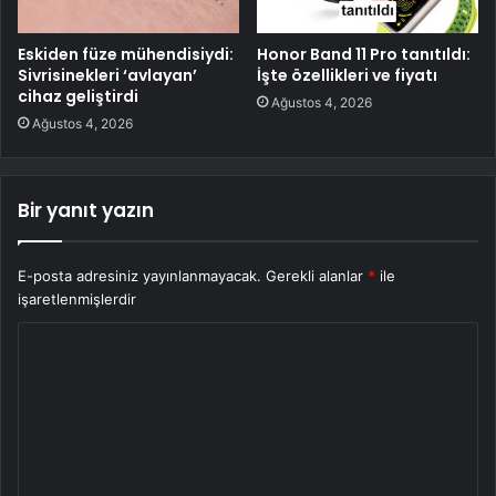
Eskiden füze mühendisiydi:
Honor Band 11 Pro tanıtıldı:
Sivrisinekleri ‘avlayan’
İşte özellikleri ve fiyatı
cihaz geliştirdi
Ağustos 4, 2026
Ağustos 4, 2026
Bir yanıt yazın
E-posta adresiniz yayınlanmayacak.
Gerekli alanlar
*
ile
işaretlenmişlerdir
Y
o
r
u
m