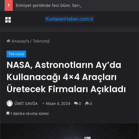
Emniyet şeridinde feci ölüm: Servis şoförüne midibüs çarptı
Menü
Anasayfa
/
Teknoloji
Teknoloji
NASA, Astronotların Ay’da
Kullanacağı 4×4 Araçları
Üretecek Firmaları Açıkladı
ÜMİT SAVĞA
Nisan 4, 2024
0
0
1 dakika okuma süresi