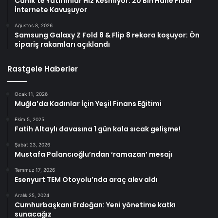
Canik’te Yatırımlar Hız Kesmiyor: 20 Bin Hane Fiber
İnternete Kavuşuyor
Ağustos 8, 2026
Samsung Galaxy Z Fold 8 & Flip 8 rekora koşuyor: Ön
sipariş rakamları açıklandı
Rastgele Haberler
Ocak 11, 2026
Muğla’da Kadınlar İçin Yeşil Finans Eğitimi
Ekim 5, 2025
Fatih Altaylı davasına 1 gün kala sıcak gelişme!
Şubat 23, 2026
Mustafa Palancıoğlu’ndan ‘ramazan’ mesajı
Temmuz 17, 2026
Esenyurt TEM Otoyolu’nda araç alev aldı
Aralık 25, 2024
Cumhurbaşkanı Erdoğan: Yeni yönetime katkı
sunacağız