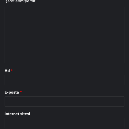
işaretlenmişlerdir
Y
o
r
u
m
*
Ad
*
E-posta
*
İnternet sitesi