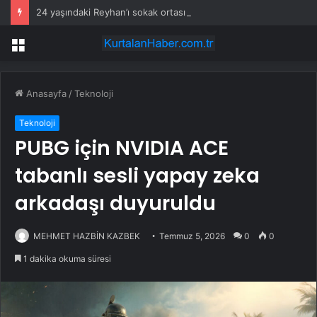
24 yaşındaki Reyhan’ı sokak ortasında öldürdüler
Menü
Anasayfa
/
Teknoloji
Teknoloji
PUBG için NVIDIA ACE
tabanlı sesli yapay zeka
arkadaşı duyuruldu
MEHMET HAZBİN KAZBEK
Temmuz 5, 2026
0
0
1 dakika okuma süresi