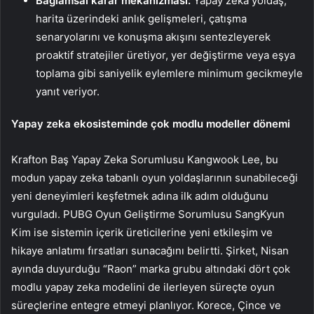
Bağlamsal karar mekanizması:
Yapay zeka yoldaş,
harita üzerindeki anlık gelişmeleri, çatışma
senaryolarını ve konuşma akışını sentezleyerek
proaktif stratejiler üretiyor, yer değiştirme veya eşya
toplama gibi saniyelik eylemlere minimum gecikmeyle
yanıt veriyor.
Yapay zeka ekosisteminde çok modlu modeller dönemi
Krafton Baş Yapay Zeka Sorumlusu Kangwook Lee, bu
modun yapay zeka tabanlı oyun yoldaşlarının sunabileceği
yeni deneyimleri keşfetmek adına ilk adım olduğunu
vurguladı. PUBG Oyun Geliştirme Sorumlusu SangKyun
Kim ise sistemin içerik üreticilerine yeni etkileşim ve
hikaye anlatımı fırsatları sunacağını belirtti. Şirket, Nisan
ayında duyurduğu “Raon” marka grubu altındaki dört çok
modlu yapay zeka modelini de ilerleyen süreçte oyun
süreçlerine entegre etmeyi planlıyor. Korece, Çince ve