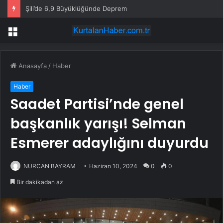
Şili’de 6,9 Büyüklüğünde Deprem
Menü
Anasayfa
/
Haber
Haber
Saadet Partisi’nde genel
başkanlık yarışı! Selman
Esmerer adaylığını duyurdu
NURCAN BAYRAM
Haziran 10, 2024
0
0
Bir dakikadan az