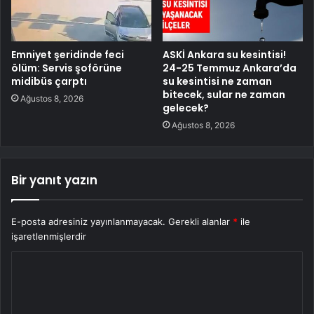
Emniyet şeridinde feci
ASKİ Ankara su kesintisi!
ölüm: Servis şoförüne
24-25 Temmuz Ankara’da
midibüs çarptı
su kesintisi ne zaman
bitecek, sular ne zaman
Ağustos 8, 2026
gelecek?
Ağustos 8, 2026
Bir yanıt yazın
E-posta adresiniz yayınlanmayacak.
Gerekli alanlar
*
ile
işaretlenmişlerdir
Y
o
r