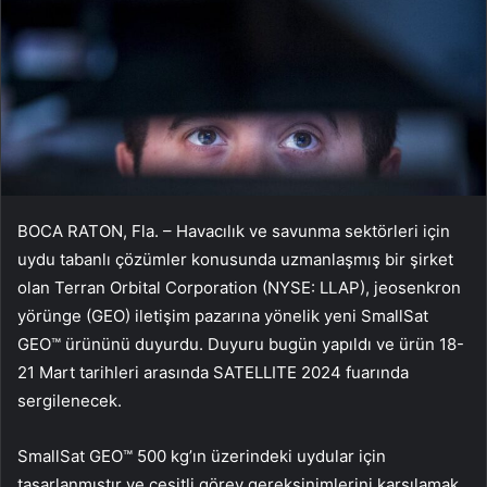
BOCA RATON, Fla. – Havacılık ve savunma sektörleri için
uydu tabanlı çözümler konusunda uzmanlaşmış bir şirket
olan Terran Orbital Corporation (NYSE: LLAP), jeosenkron
yörünge (GEO) iletişim pazarına yönelik yeni SmallSat
GEO™ ürününü duyurdu. Duyuru bugün yapıldı ve ürün 18-
21 Mart tarihleri arasında SATELLITE 2024 fuarında
sergilenecek.
SmallSat GEO™ 500 kg’ın üzerindeki uydular için
tasarlanmıştır ve çeşitli görev gereksinimlerini karşılamak