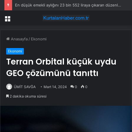
En düşük emekli aylığını 23 bin 552 liraya çıkaran düzenleme yürürlüğe girdi
Menü
Anasayfa
/
Ekonomi
Ekonomi
Terran Orbital küçük uydu
GEO çözümünü tanıttı
ÜMİT SAVĞA
Mart 14, 2024
0
0
2 dakika okuma süresi