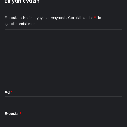
Bir yanıt yazın
E-posta adresiniz yayınlanmayacak.
Gerekli alanlar
*
ile
işaretlenmişlerdir
Y
o
r
u
m
*
Ad
*
E-posta
*