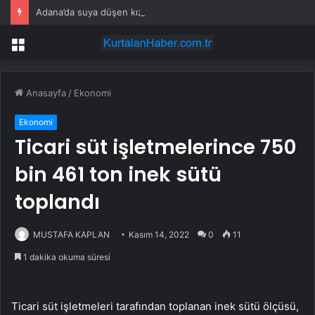
Adana’da suya düşen kızının terliğini almak için baraj gölüne giren kişi boğuldu
Menü
Anasayfa
/
Ekonomi
Ekonomi
Ticari süt işletmelerince 750
bin 461 ton inek sütü
toplandı
MUSTAFA KAPLAN
Kasım 14, 2022
0
11
1 dakika okuma süresi
Ticari süt işletmeleri tarafından toplanan inek sütü ölçüsü,