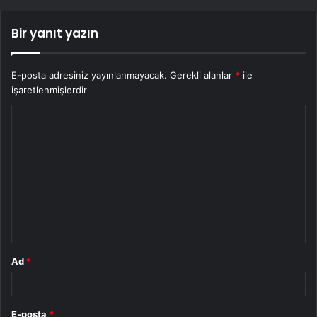
Bir yanıt yazın
E-posta adresiniz yayınlanmayacak.
Gerekli alanlar
*
ile
işaretlenmişlerdir
Y
o
r
u
m
*
Ad
*
E-posta
*