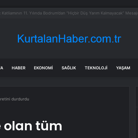
’da suya düşen kızının terliğini almak için baraj gölüne giren kişi boğuld
FA
HABER
EKONOMI
SAĞLIK
TEKNOLOJI
YAŞAM
caretini durdurdu
le olan tüm