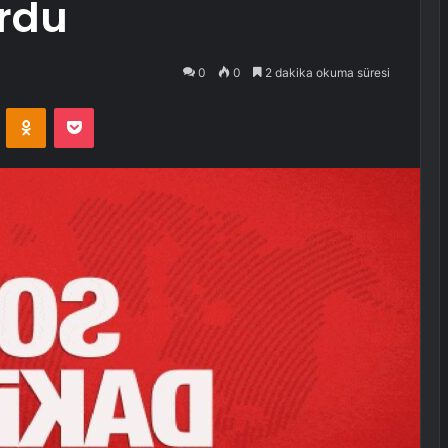
urdu
0
0
2 dakika okuma süresi
VKontakte
Odnoklassniki
Pocket