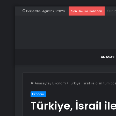
Adana
Perşembe, Ağustos 6 2026
Son Dakika Haberleri
ANASAY
Anasayfa
/
Ekonomi
/
Türkiye, İsrail ile olan tüm ti
Ekonomi
Türkiye, İsrail i