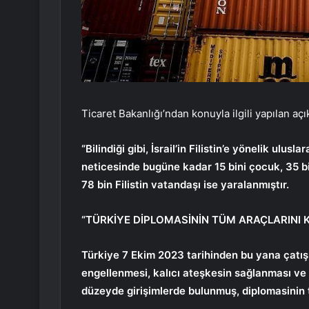
Ticaret Bakanlığı’ndan konuyla ilgili yapılan açı
“Bilindiği gibi, İsrail’in Filistin’e yönelik ulus
neticesinde bugüne kadar 15 bini çocuk, 35 bin
78 bin Filistin vatandaşı ise yaralanmıştır.
“TÜRKİYE DİPLOMASİNİN TÜM ARAÇLARINI 
Türkiye 7 Ekim 2023 tarihinden bu yana çatışm
engellenmesi, kalıcı ateşkesin sağlanması ve 
düzeyde girişimlerde bulunmuş, diplomasinin t