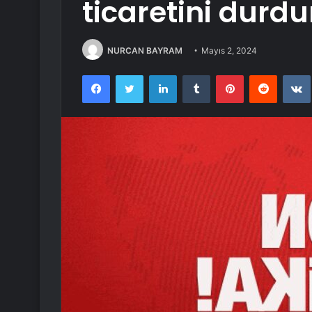
ticaretini durd
NURCAN BAYRAM
Mayıs 2, 2024
Facebook
Twitter
LinkedIn
Tumblr
Pinterest
Reddit