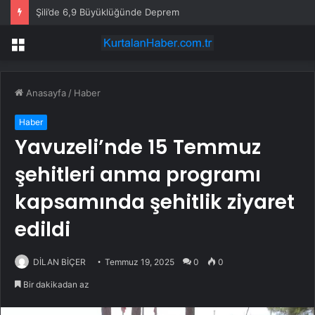
Şili’de 6,9 Büyüklüğünde Deprem
Menü
Anasayfa
/
Haber
Haber
Yavuzeli’nde 15 Temmuz
şehitleri anma programı
kapsamında şehitlik ziyaret
edildi
DİLAN BİÇER
Temmuz 19, 2025
0
0
Bir dakikadan az