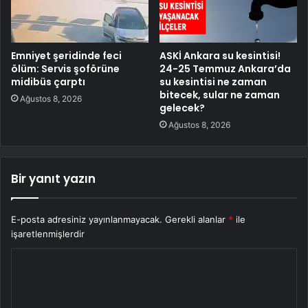
Emniyet şeridinde feci
ASKİ Ankara su kesintisi!
ölüm: Servis şoförüne
24-25 Temmuz Ankara’da
midibüs çarptı
su kesintisi ne zaman
bitecek, sular ne zaman
Ağustos 8, 2026
gelecek?
Ağustos 8, 2026
Bir yanıt yazın
E-posta adresiniz yayınlanmayacak.
Gerekli alanlar
*
ile
işaretlenmişlerdir
Y
o
r