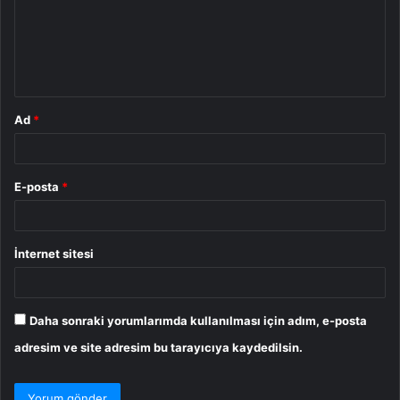
u
m
*
Ad
*
E-posta
*
İnternet sitesi
Daha sonraki yorumlarımda kullanılması için adım, e-posta
adresim ve site adresim bu tarayıcıya kaydedilsin.