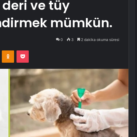
 deri ve tüy
endirmek mümkün.
0
3
2 dakika okuma süresi
VKontakte
Odnoklassniki
Pocket