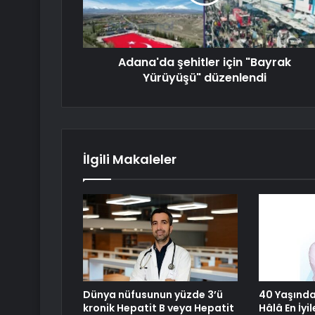
Adana'da şehitler için "Bayrak
Yürüyüşü" düzenlendi
İlgili Makaleler
Dünya nüfusunun yüzde 3’ü
40 Yaşınd
kronik Hepatit B veya Hepatit
Hâlâ En İyi