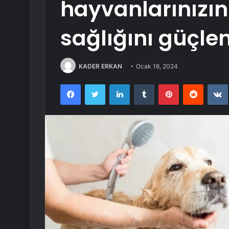
hayvanlarınızın
sağlığını güçl
KADER ERKAN
Ocak 16, 2024
Facebook
Twitter
LinkedIn
Tumblr
Pinterest
Reddit