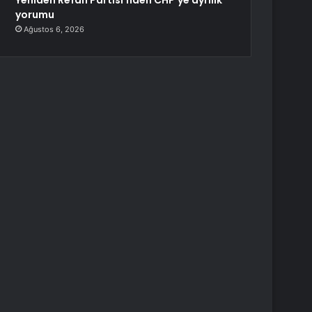
Yeniden Refah Partisi’nden CHP’ye ayrılık
yorumu
Ağustos 6, 2026