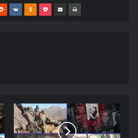
erest
Reddit
VKontakte
Odnoklassniki
Pocket
E-Posta ile paylaş
Yazdır