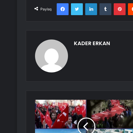
Facebook
Twitter
LinkedIn
Tumblr
Pint
Paylaş
KADER ERKAN