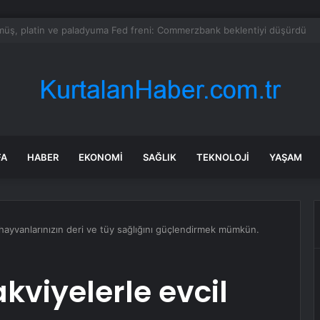
milletvekillerine ilk uyarı: “Esprisini bile yapmayacaksınız”
FA
HABER
EKONOMI
SAĞLIK
TEKNOLOJI
YAŞAM
il hayvanlarınızın deri ve tüy sağlığını güçlendirmek mümkün.
akviyelerle evcil