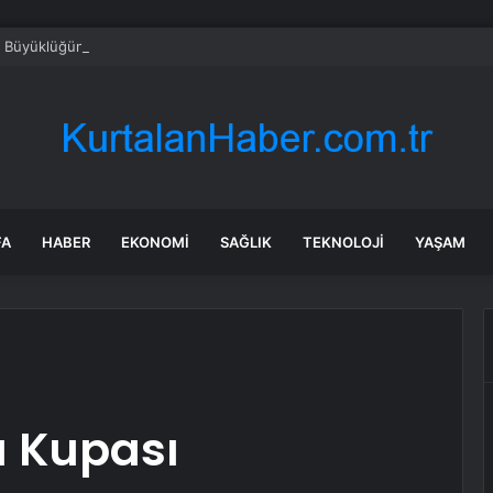
6,9 Büyüklüğünde Deprem
FA
HABER
EKONOMI
SAĞLIK
TEKNOLOJI
YAŞAM
a Kupası