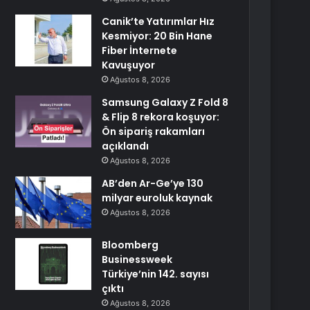
Canik’te Yatırımlar Hız
Kesmiyor: 20 Bin Hane
Fiber İnternete
Kavuşuyor
Ağustos 8, 2026
Samsung Galaxy Z Fold 8
& Flip 8 rekora koşuyor:
Ön sipariş rakamları
açıklandı
Ağustos 8, 2026
AB’den Ar-Ge’ye 130
milyar euroluk kaynak
Ağustos 8, 2026
Bloomberg
Businessweek
Türkiye’nin 142. sayısı
çıktı
Ağustos 8, 2026