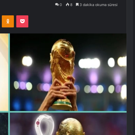
0
8
3 dakika okuma süresi
VKontakte
Odnoklassniki
Pocket