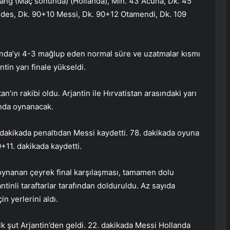
Lang (Maç sonunda) (Hollanda), Min. 43 Acuna, Dk. 45
edes, Dk. 90+10 Messi, Dk. 90+12 Otamendi, Dk. 109
anda’yı 4-3 mağlup eden normal süre ve uzatmalar kısmı
tin yarı finale yükseldi.
tan’ın rakibi oldu. Arjantin ile Hırvatistan arasındaki yarı
’nda oynanacak.
. dakikada penaltıdan Messi kaydetti. 78. dakikada oyuna
+11. dakikada kaydetti.
a oynanan çeyrek final karşılaşması, tamamen dolu
inli taraftarlar tarafından dolduruldu. Az sayıda
in yerlerini aldı.
lk şut Arjantin’den geldi. 22. dakikada Messi Hollanda