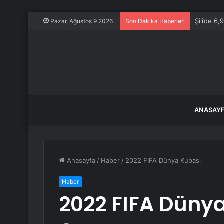
Şili’de 
Pazar, Ağustos 9 2026
Son Dakika Haberleri
ANASAY
Anasayfa
/
Haber
/
2022 FIFA Dünya Kupası
Haber
2022 FIFA Düny