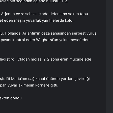
lecinin sağından ağlarla buluştu: 1-2.
ı. Arjantin ceza sahası içinde defanstan seken topu
t eden meşin yuvarlak yan filelerde kaldı.
du. Hollanda, Arjantin’in ceza sahasından serbest vuruş
 pasını kontrol eden Weghorst’un yakın mesafeden
 değiştirdi. Olağan molası 2-2 sona eren mücadelede
ştı. Di Maria’nın sağ kanat önünde yerden çevirdiği
an yuvarlak meşin kornere gitti.
rekten döndü.