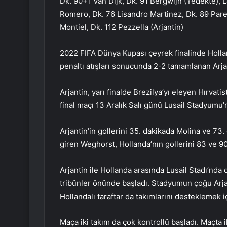
Dk. 90+1 Van Dijk, Dk. 91 Bergwijn (Yedekte), 
Romero, Dk. 76 Lisandro Martinez, Dk. 89 Par
Montiel, Dk. 112 Pezzella (Arjantin)
2022 FIFA Dünya Kupası çeyrek finalinde Holl
penaltı atışları sonucunda 2-2 tamamlanan Arjan
Arjantin, yarı finalde Brezilya’yı eleyen Hırvatis
final maçı 13 Aralık Salı günü Lusail Stadyumu
Arjantin’in gollerini 35. dakikada Molina ve 73
giren Weghorst, Hollanda’nın gollerini 83 ve 90
Arjantin ile Hollanda arasında Lusail Stadı’nd
tribünler önünde başladı. Stadyumun çoğu Arjant
Hollandalı taraftar da takımlarını desteklemek iç
Maça iki takım da çok kontrollü başladı. Maçta i