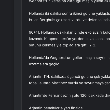
Weghorst’un kafasına vurduğu meşin yuvarlak ka
Hollanda iki dakika sonra ikinci golüne yaklaşt
bulan Berghuis çok sert vurdu ve defansa isabe
90+11. Hollanda dakikalar içinde ekolayzırı bul
kazandı. Koopmeiners’ın yerden ceza sahasına
şutunu çekmesiyle top ağlara gitti: 2-2.
Hollanda’da Weghorst’un golleri maçın seyrini
uzatmalara geçildi.
Arjantin 114. dakikada üçüncü golüne çok yakla
topa Lautaro Martinez vurdu ve savunmaya çarp
Arjantin’de Fernandez’in şutu 120. dakikada di
Arjantin penaltılarla yarı finalde