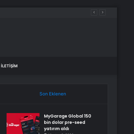
İLETIŞIM
Son Eklenen
MyGarage Global 150
bin dolar pre-seed
yatırım aldı