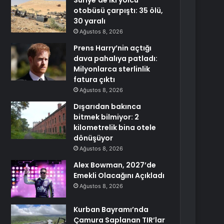
Suriye’de iki yolcu
otobüsü çarpıştı: 35 ölü,
30 yaralı
Ağustos 8, 2026
Prens Harry’nin açtığı
dava pahalıya patladı:
Milyonlarca sterlinlik
fatura çıktı
Ağustos 8, 2026
Dışarıdan bakınca
bitmek bilmiyor: 2
kilometrelik bina otele
dönüşüyor
Ağustos 8, 2026
Alex Bowman, 2027’de
Emekli Olacağını Açıkladı
Ağustos 8, 2026
Kurban Bayramı’nda
Çamura Saplanan TIR’lar