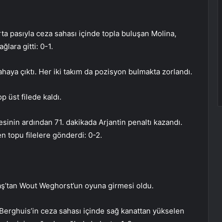
ta pasıyla ceza sahası içinde topla buluşan Molina,
ğlara gitti: 0-1.
ahaya çıktı. Her iki takım da pozisyon bulmakta zorlandı.
p üst filede kaldı.
inin ardından 71. dakikada Arjantin penaltı kazandı.
n topu filelere gönderdi: 0-2.
taş’tan Wout Weghorst’un oyuna girmesi oldu.
Berghuis’in ceza sahası içinde sağ kanattan yükselen