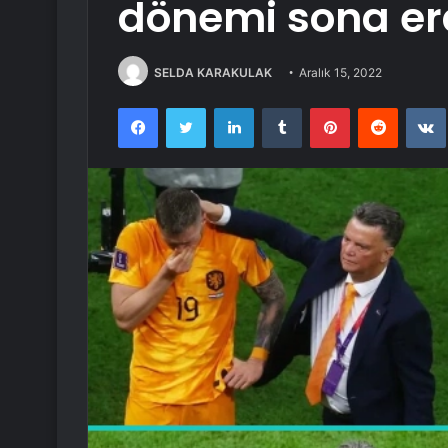
dönemi sona er
SELDA KARAKULAK
Aralık 15, 2022
Facebook
Twitter
LinkedIn
Tumblr
Pinterest
Reddit