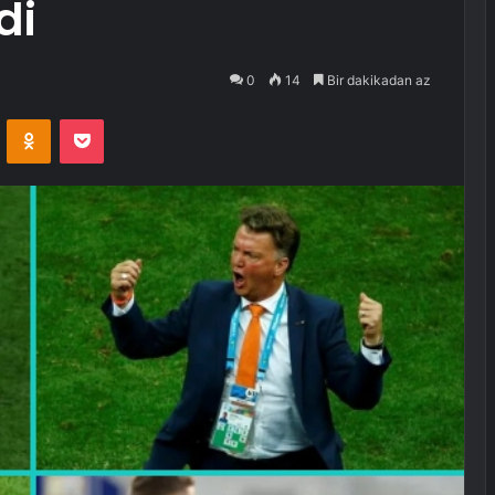
di
0
14
Bir dakikadan az
VKontakte
Odnoklassniki
Pocket