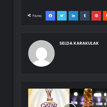
Facebook
Twitter
LinkedIn
Tumblr
Pint
Paylaş
SELDA KARAKULAK