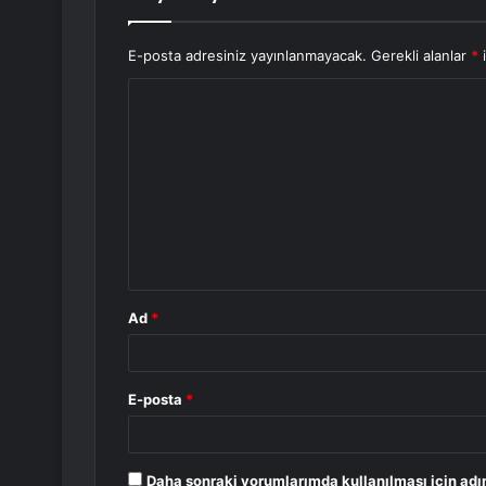
E-posta adresiniz yayınlanmayacak.
Gerekli alanlar
*
i
Y
o
r
u
m
*
Ad
*
E-posta
*
Daha sonraki yorumlarımda kullanılması için adı