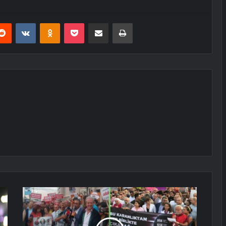
erest
Reddit
VKontakte
Odnoklassniki
Pocket
E-Posta ile paylaş
Yazdır