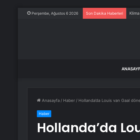
Klima
Perşembe, Ağustos 6 2026
Son Dakika Haberleri
ANASAY
Anasayfa
/
Haber
/
Hollanda’da Louis van Gaal dön
Haber
Hollanda’da Lou