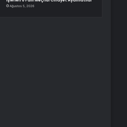
İşlenen 6 Faili Meçhul Cinayet Aydınlatıldı
Ağustos 5, 2026