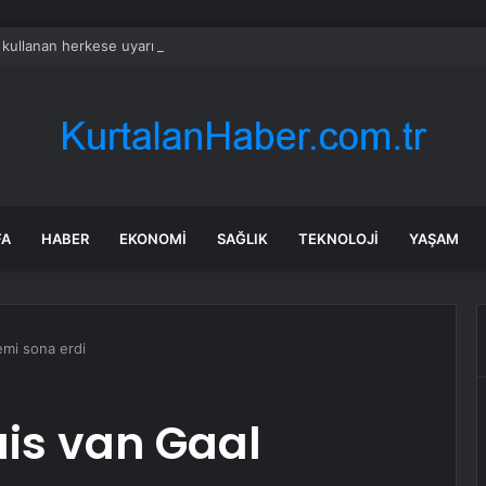
 kullanan herkese uyarı yapıldı
FA
HABER
EKONOMI
SAĞLIK
TEKNOLOJI
YAŞAM
emi sona erdi
is van Gaal