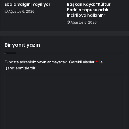
Ebola Salgını Yayılıyor
Başkan Kaya: “Kültür
Park’ın tapusu artık
Ağustos 6, 2026
İncirliova halkının”
Ağustos 6, 2026
Bir yanıt yazın
E-posta adresiniz yayınlanmayacak.
Gerekli alanlar
*
ile
işaretlenmişlerdir
Y
o
r
u
m
*