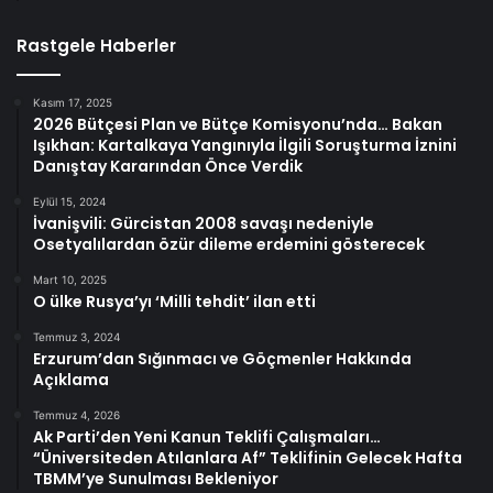
Rastgele Haberler
Kasım 17, 2025
2026 Bütçesi Plan ve Bütçe Komisyonu’nda… Bakan
Işıkhan: Kartalkaya Yangınıyla İlgili Soruşturma İznini
Danıştay Kararından Önce Verdik
Eylül 15, 2024
İvanişvili: Gürcistan 2008 savaşı nedeniyle
Osetyalılardan özür dileme erdemini gösterecek
Mart 10, 2025
O ülke Rusya’yı ‘Milli tehdit’ ilan etti
Temmuz 3, 2024
Erzurum’dan Sığınmacı ve Göçmenler Hakkında
Açıklama
Temmuz 4, 2026
Ak Parti’den Yeni Kanun Teklifi Çalışmaları…
“Üniversiteden Atılanlara Af” Teklifinin Gelecek Hafta
TBMM’ye Sunulması Bekleniyor