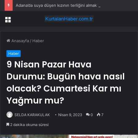
Adana’da suya düşen kızının terliğini almak için baraj gölüne giren kişi boğuldu
Menü
Anasayfa
/
Haber
Haber
9 Nisan Pazar Hava
Durumu: Bugün hava nasıl
olacak? Cumartesi Kar mı
Yağmur mu?
SELDA KARAKULAK
Nisan 9, 2023
0
7
2 dakika okuma süresi