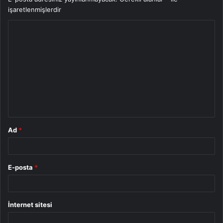
işaretlenmişlerdir
Y
o
r
u
m
*
Ad
*
E-posta
*
İnternet sitesi