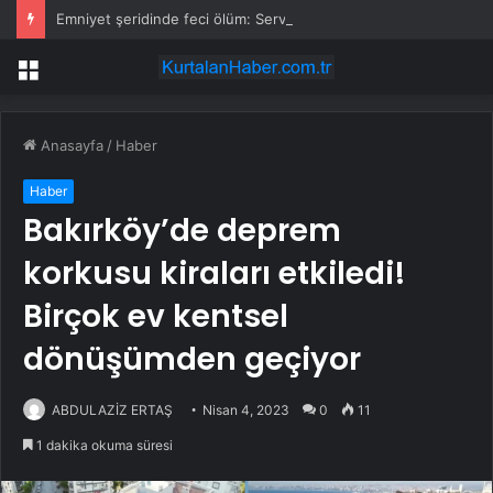
Emniyet şeridinde feci ölüm: Servis şoförüne midibüs çarptı
Menü
Anasayfa
/
Haber
Haber
Bakırköy’de deprem
korkusu kiraları etkiledi!
Birçok ev kentsel
dönüşümden geçiyor
ABDULAZİZ ERTAŞ
Nisan 4, 2023
0
11
1 dakika okuma süresi