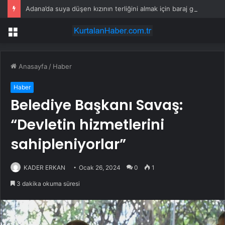
Adana’da suya düşen kızının terliğini almak için baraj gölüne giren kişi boğuldu
Menü
Anasayfa
/
Haber
Haber
Belediye Başkanı Savaş:
“Devletin hizmetlerini
sahipleniyorlar”
KADER ERKAN
Ocak 26, 2024
0
1
3 dakika okuma süresi