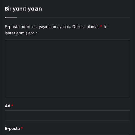
Bir yanıt yazın
E-posta adresiniz yayınlanmayacak.
Gerekli alanlar
*
ile
işaretlenmişlerdir
Y
o
r
u
m
*
Ad
*
E-posta
*