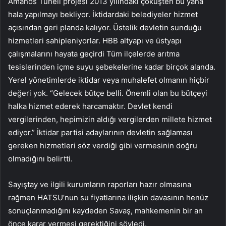
Amanos Tüneli projesi 2013 yılındaki çöküşten bu yana
hala yapılmayı bekliyor. İktidardaki belediyeler hizmet
açısından geri planda kalıyor. Üstelik devletin sunduğu
hizmetleri sahipleniyorlar. HBB altyapı ve üstyapı
çalışmalarını hayata geçirdi Tüm ilçelerde arıtma
tesislerinden içme suyu şebekelerine kadar birçok alanda.
Yerel yönetimlerde iktidar veya muhalefet olmanın hiçbir
değeri yok. “Gelecek bütçe belli. Önemli olan bu bütçeyi
halka hizmet ederek harcamaktır. Devlet kendi
vergilerinden, hepimizin aldığı vergilerden millete hizmet
ediyor.” İktidar partisi adaylarının devletin sağlaması
gereken hizmetleri söz verdiği gibi vermesinin doğru
olmadığını belirtti.
Sayıştay ve ilgili kurumların raporları hazır olmasına
rağmen HATSU’nun su fiyatlarına ilişkin davasının henüz
sonuçlanmadığını kaydeden Savaş, mahkemenin bir an
önce karar vermesi gerektiğini söyledi.