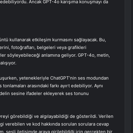
iz edebiliyordu. Ancak GPT-4o karışıma konuşmayı da
tü kullanarak etkileşim kurmasını sağlayacak. Bu,
ini, fotoğrafları, belgeleri veya grafikleri
ler söyleyebileceği anlamına geliyor. GPT-4o, metin,
alışıyor.
onuşurken, yetenekleriyle ChatGPT’nin ses modundan
tonlamaları arasındaki farkı ayırt edebiliyor. Aynı
Modelin sesine ifadeler ekleyerek ses tonunu
eyi görebildiği ve algılayabildiği de gösterildi. Verilen
ilgi verebilen ve kod hakkında sorulan sorulara cevap
m, sesli iletişimde araya girilebildiği için gerçekten bir