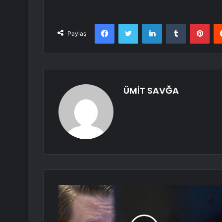
Facebook
Twitter
LinkedIn
Tumblr
Pint
Paylaş
ÜMİT SAVĞA