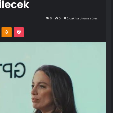
lecek
0
0
2 dakika okuma süresi
VKontakte
Odnoklassniki
Pocket