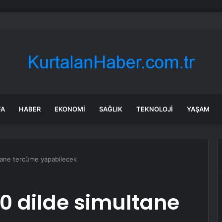
t Ersoy’a ‘Canavar’ benzetmesi! Sosyal medyada tepki çekti
FA
HABER
EKONOMI
SAĞLIK
TEKNOLOJI
YAŞAM
tane tercüme yapabilecek
0 dilde simultane