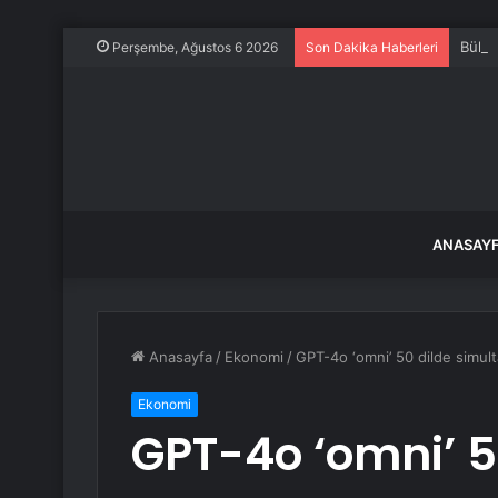
Bülen
Perşembe, Ağustos 6 2026
Son Dakika Haberleri
ANASAY
Anasayfa
/
Ekonomi
/
GPT-4o ‘omni’ 50 dilde simul
Ekonomi
GPT-4o ‘omni’ 5