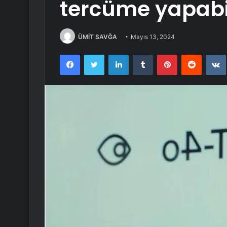
tercüme yapabi
ÜMİT SAVĞA
Mayıs 13, 2024
Facebook
Twitter
LinkedIn
Tumblr
Pinterest
Reddit