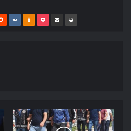
erest
Reddit
VKontakte
Odnoklassniki
Pocket
E-Posta ile paylaş
Yazdır