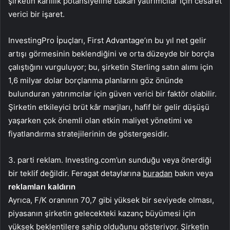
şirketin kârlılık potansiyeline bakan yatırımcılar için cesaret
verici bir işaret.
InvestingPro İpuçları, First Advantage’ın bu yıl net gelir
artışı görmesinin beklendiğini ve orta düzeyde bir borçla
çalıştığını vurguluyor; bu, şirketin Sterling satın alımı için
1,6 milyar dolar borçlanma planlarını göz önünde
bulunduran yatırımcılar için güven verici bir faktör olabilir.
Şirketin etkileyici brüt kâr marjları, hafif bir gelir düşüşü
yaşarken çok önemli olan etkin maliyet yönetimi ve
fiyatlandırma stratejilerinin de göstergesidir.
3. parti reklam. Investing.com’un sunduğu veya önerdiği
bir teklif değildir. Feragat detaylarına
buradan
bakın veya
reklamları kaldırın
Ayrıca, F/K oranının 70,7 gibi yüksek bir seviyede olması,
piyasanın şirketin gelecekteki kazanç büyümesi için
yüksek beklentilere sahip olduğunu gösteriyor. Şirketin