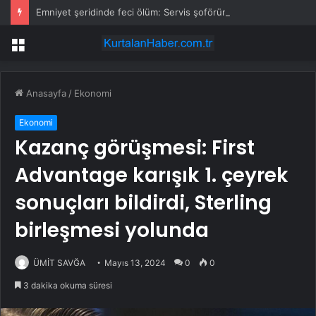
Emniyet şeridinde feci ölüm: Servis şoförüne midibüs çarptı
Menü
Anasayfa
/
Ekonomi
Ekonomi
Kazanç görüşmesi: First
Advantage karışık 1. çeyrek
sonuçları bildirdi, Sterling
birleşmesi yolunda
ÜMİT SAVĞA
Mayıs 13, 2024
0
0
3 dakika okuma süresi