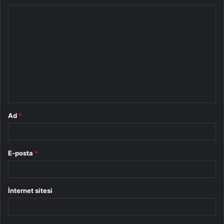
Y
o
r
u
m
*
Ad
*
E-posta
*
İnternet sitesi